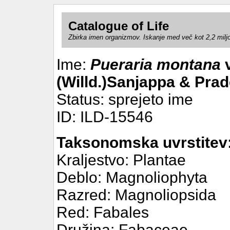
Catalogue of Life
Zbirka imen organizmov. Iskanje med več kot 2,2 milj
Ime:
Pueraria montana
v
(Willd.)Sanjappa & Pra
Status: sprejeto ime
ID: ILD-15546
Taksonomska uvrstitev
Kraljestvo: Plantae
Deblo: Magnoliophyta
Razred: Magnoliopsida
Red: Fabales
Družina: Fabaceae