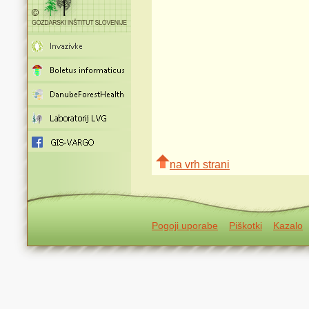
na vrh strani
Pogoji uporabe
Piškotki
Kazalo