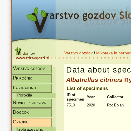
Varstvo gozdov
/
Mikoteka in herbar
domov
www.zdravgozd.si
Data about spec
Varstvo gozdov
Priročnik
Albatrellus
citrinus
Ry
Laboratorij
List of specimens
Poročila
ID of
Year
Collector
specimen
Novice iz varstva
7510
2020
Rot Bojan
Dogodki
Gradivo
Izobraževalno