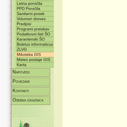
Letna poročila
PPD Poročila
Sanitarni posek
Volumen dreves
Predpisi
Programi preiskav
Podatkovni listi ŠO
Karantenski ŠO
Boletus informaticus
ZLVG
Mikoteka GIS
Meteo postaje GIS
Karta
Napovedi
Povezave
Kontakti
Osebna izkaznica