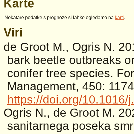
Karte
Nekatare podatke s prognoze si lahko ogledamo na
karti
.
Viri
de Groot M., Ogris N. 20
bark beetle outbreaks o
conifer tree species. F
Management, 450: 1174
https://doi.org/10.1016/
Ogris N., de Groot M. 20
sanitarnega poseka smre