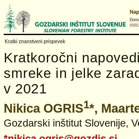
Nap
Domač
www.
Kratki znanstveni prispevek
Kratkoročni napoved
smreke in jelke zarad
v 2021
1
Nikica OGRIS
*, Maar
Gozdarski inštitut Slovenije, 
*nikica.ogris@gozdis.si