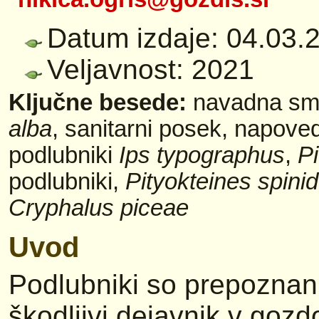
Datum izdaje: 04.03.
Veljavnost: 2021
Ključne besede:
navadna sm
alba
, sanitarni posek, napove
podlubniki
Ips typographus
,
P
podlubniki,
Pityokteines spini
Cryphalus piceae
Uvod
Podlubniki so prepoznan
škodljivi dejavnik v gozdo