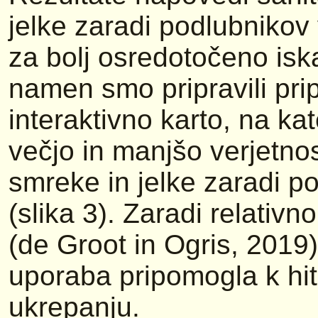
jelke zaradi podlubniko
za bolj osredotočeno isk
namen smo pripravili pri
interaktivno karto, na k
večjo in manjšo verjetnos
smreke in jelke zaradi p
(slika 3). Zaradi relativ
(de Groot in Ogris, 2019
uporaba pripomogla k hit
ukrepanju.