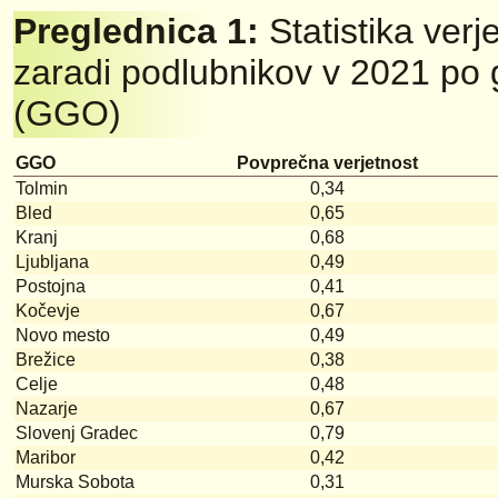
Preglednica 1:
Statistika ver
zaradi podlubnikov v 2021 po
(GGO)
GGO
Povprečna verjetnost
Tolmin
0,34
Bled
0,65
Kranj
0,68
Ljubljana
0,49
Postojna
0,41
Kočevje
0,67
Novo mesto
0,49
Brežice
0,38
Celje
0,48
Nazarje
0,67
Slovenj Gradec
0,79
Maribor
0,42
Murska Sobota
0,31