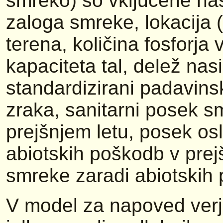
smreko) so vključene nas
zaloga smreke, lokacija (
terena, količina fosforja
kapaciteta tal, delež nas
standardizirani padavins
zraka, sanitarni posek s
prejšnjem letu, posek os
abiotskih poškodb v prej
smreke zaradi abiotskih 
V model za napoved verj