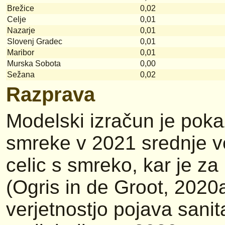
Brežice
0,02
Celje
0,01
Nazarje
0,01
Slovenj Gradec
0,01
Maribor
0,01
Murska Sobota
0,00
Sežana
0,02
Razprava
Modelski izračun je pokaz
smreke v 2021 srednje v
celic s smreko, kar je z
(Ogris in de Groot, 2020
verjetnostjo pojava sani