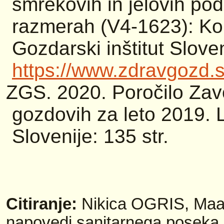
smrekovih in jelovih po
razmerah (V4-1623): Kon
Gozdarski inštitut Sloven
https://www.zdravgozd.s
ZGS. 2020. Poročilo Zav
gozdovih za leto 2019. 
Slovenije:
135 str.
Citiranje:
Nikica OGRIS
, Ma
napovedi sanitarnega poseka 