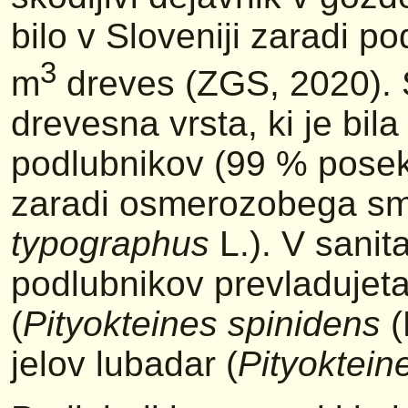
bilo v Sloveniji zaradi 
3
m
dreves (ZGS, 2020). 
drevesna vrsta, ki je bi
podlubnikov (99 % posek
zaradi osmerozobega sm
typographus
L.). V sanit
podlubnikov prevladujeta
(
Pityokteines spinidens
(
jelov lubadar (
Pityoktein