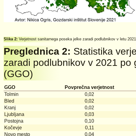
Slika 2:
Verjetnost sanitarnega poseka jelke zaradi podlubnikov v letu 2021
Preglednica 2:
Statistika ver
zaradi podlubnikov v 2021 po
(GGO)
GGO
Povprečna verjetnost
Tolmin
0,02
Bled
0,02
Kranj
0,02
Ljubljana
0,03
Postojna
0,10
Kočevje
0,11
Novo mesto
0,04