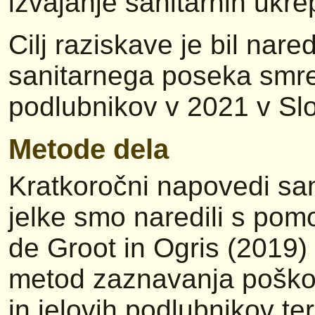
izvajanje sanitarnih ukre
Cilj raziskave je bil nare
sanitarnega poseka smrek
podlubnikov v 2021 v Slo
Metode dela
Kratkoročni napovedi sa
jelke smo naredili s pomo
de Groot in Ogris (2019)
metod zaznavanja poškod
in jelovih podlubnikov t