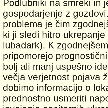
Podlubniki na smreki in je
gospodarjenje z gozdovi.
problema je čim zgodnejše
ki ji sledi hitro ukrepanj
lubadark). K zgodnejšem
pripomorejo prognostični
bolj ali manj uspešno ide
večja verjetnost pojava 
dobimo informacijo o lok
prednostno usmeriti napo