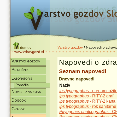
Varstvo gozdov
/
Napovedi o zdravj
domov
www.zdravgozd.si
Napovedi o zdra
Varstvo gozdov
Priročnik
Seznam napovedi
Laboratorij
Dnevne napovedi
Poročila
Naziv
Ips typographus
- prenamnožit
Novice iz varstva
Ips typographus
- RITY-2 graf
Dogodki
Ips typographus
- RITY-2 karta
Ips typographus
- rok sanitarne
Gradivo
Pityogenes chalcographus
- CH
Pityogenes chalcographus
- C