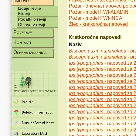
Napovedi
Požar - dnevna napoved po ob
Izdaje revije
Požar - model FWI-ALADIN
Iskanje
Požar - model FWI-INCA
Podatki o reviji
Žled - kratkoročna napoved
Objava v reviji
Povezave
Kratkoročne napovedi
Kontakti
Naziv
Biscogniauxia nummularia
- pr
Osebna izkaznica
Biscogniauxia nummularia
- pr
Ips typographus
- napoved za 
Ips typographus
- napoved za 
Ips typographus
- napoved za 
Ips typographus
- napoved za 
Ips typographus
- napoved za 
Ips typographus
- napoved za 
Ips typographus
- napoved za 
Ips typographus
- napoved za 
Ips typographus
- napoved za 
Ips typographus
- napoved za 
Ips typographus
- napoved za 
Ips typographus
- napoved za 
Ips typographus
- opis modela 