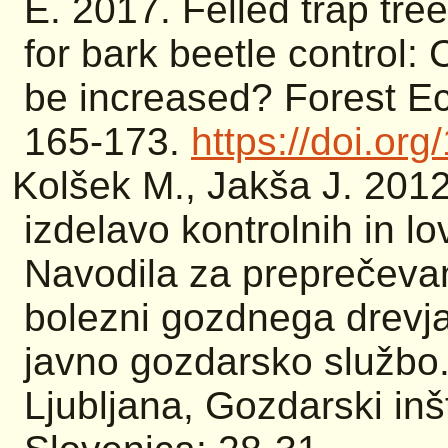
E. 2017. Felled trap tre
for bark beetle control:
be increased? Forest E
165-173.
https://doi.or
Kolšek M., Jakša J. 2012
izdelavo kontrolnih in l
Navodila za preprečevanj
bolezni gozdnega drevja 
javno gozdarsko službo. 
Ljubljana, Gozdarski inšt