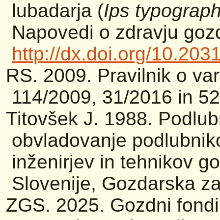
lubadarja (
Ips typograp
Napovedi o zdravju gozd
http://dx.doi.org/10.20
RS. 2009. Pravilnik o var
114/2009, 31/2016 in 5
Titovšek J. 1988. Podlubn
obvladovanje podlubniko
inženirjev in tehnikov g
Slovenije, Gozdarska za
ZGS. 2025. Gozdni fondi