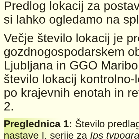
Predlog lokacij za postav
si lahko ogledamo na sple
Večje število lokacij je p
gozdnogospodarskem ob
Ljubljana in GGO Maribo
število lokacij kontrolno-
po krajevnih enotah in rev
2.
Preglednica 1:
Število predla
nastave I. serije za
Ips typogr