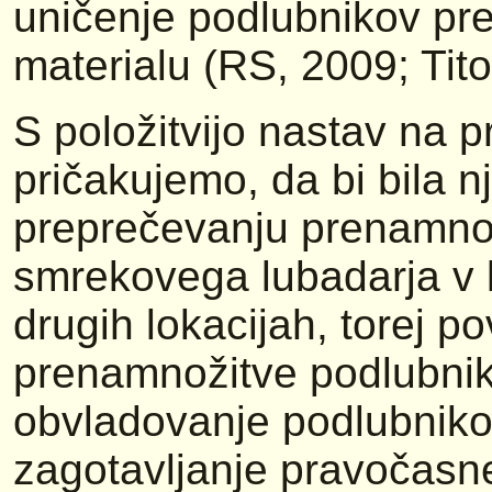
uničenje podlubnikov p
materialu (RS, 2009; Tit
S položitvijo nastav na p
pričakujemo, da bi bila n
preprečevanju prenamn
smrekovega lubadarja v 
drugih lokacijah, torej po
prenamnožitve podlubniko
obvladovanje podlubnikov
zagotavljanje pravočasn