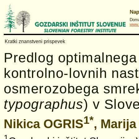
Nap
Domač
www.
Kratki znanstveni prispevek
Predlog optimalnega š
kontrolno-lovnih nas
osmerozobega smrek
typographus
) v Slove
1*
Nikica OGRIS
, Mari
1