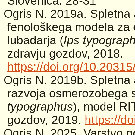
Slovenica: 28-31
Ogris N. 2019a. Spletna 
fenološkega modela za
lubadarja (
Ips typograp
zdravju gozdov, 2018.
https://doi.org/10.2031
Ogris N. 2019b. Spletna a
razvoja osmerozobega s
typographus
), model RI
gozdov, 2019.
https://d
Ogris N. 2025. Varstvo g