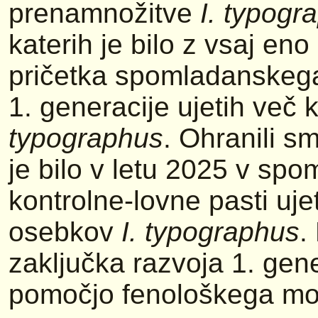
prenamnožitve
I. typogr
katerih je bilo z vsaj en
pričetka spomladanskega
1. generacije ujetih več
typographus
. Ohranili s
je bilo v letu 2025 v sp
kontrolne-lovne pasti uje
osebkov
I. typographus
.
zaključka razvoja 1. gene
pomočjo fenološkega mod