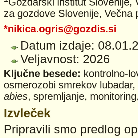
Gozdarski inštitut Slovenije,
za gozdove Slovenije, Večna p
*nikica.ogris@gozdis.si
Datum izdaje: 08.01.
Veljavnost: 2026
Ključne besede:
kontrolno-lo
osmerozobi smrekov lubadar,
abies
, spremljanje, monitoring,
Izvleček
Pripravili smo predlog op