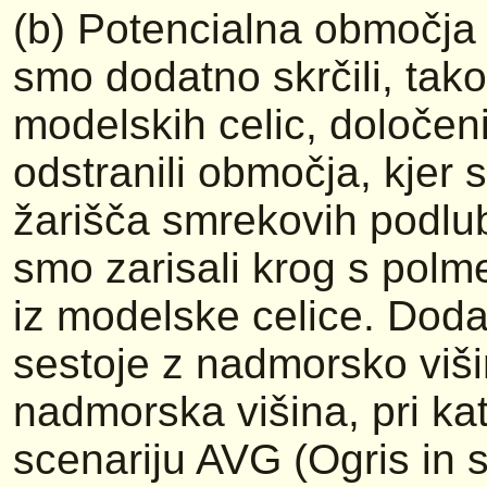
(b) Potencialna območja z
smo dodatno skrčili, tak
modelskih celic, določen
odstranili območja, kjer 
žarišča smrekovih podlu
smo zarisali krog s polm
iz modelske celice. Dod
sestoje z nadmorsko viši
nadmorska višina, pri ka
scenariju AVG (Ogris in 