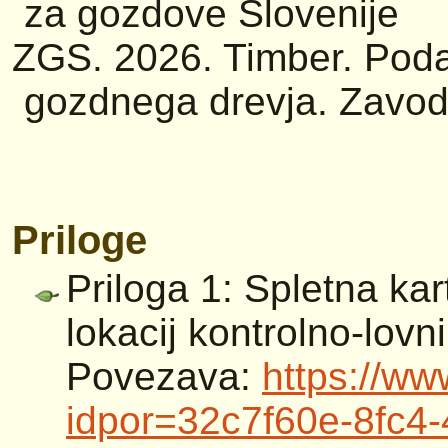
za gozdove Slovenije
ZGS. 2026. Timber. Poda
gozdnega drevja. Zavod
Priloge
Priloga 1: Spletna ka
lokacij kontrolno-lovn
Povezava:
https://ww
idpor=32c7f60e-8fc4