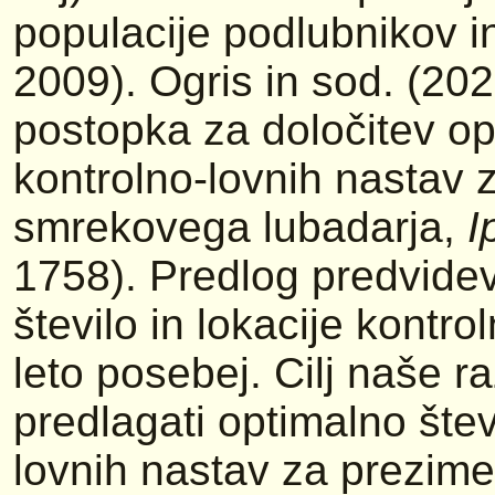
populacije podlubnikov i
2009). Ogris in sod. (202
postopka za določitev opt
kontrolno-lovnih nastav
smrekovega lubadarja,
I
1758). Predlog predvidev
število in lokacije kontr
leto posebej. Cilj naše ra
predlagati optimalno števi
lovnih nastav za prezi