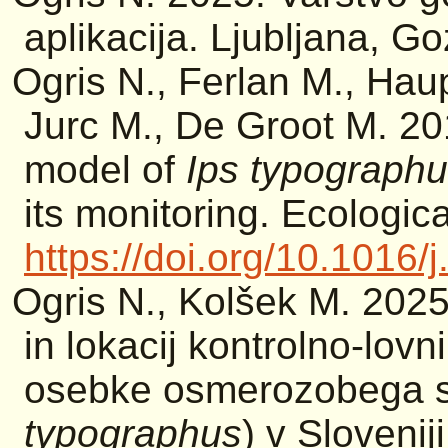
aplikacija. Ljubljana, Go
Ogris N., Ferlan M., Haup
Jurc M., De Groot M. 2
model of
Ips typograph
its monitoring. Ecologic
https://doi.org/10.1016
Ogris N., Kolšek M. 2025
in lokacij kontrolno-lov
osebke osmerozobega s
typographus
) v Slovenij