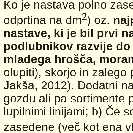
Ko je nastava polno zas
2
odprtina na dm
) oz.
naj
nastave, ki je bil prvi
podlubnikov razvije do 
mladega hrošča, moram
olupiti), skorjo in zalego 
Jakša, 2012). Dodatni na
gozdu ali pa sortimente 
lupilnimi linijami; b) Če 
zasedene (več kot ena v