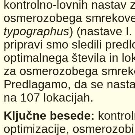
kontrolno-lovnih nastav
osmerozobega smrekoveg
typographus
) (nastave I.
pripravi smo sledili pred
optimalnega števila in lo
za osmerozobega smreko
Predlagamo, da se nastave
na 107 lokacijah.
Ključne besede:
kontrol
optimizacije, osmerozob