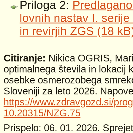
Priloga 2:
Predlagano 
lovnih nastav I. serij
in revirjih ZGS (18 kB
Citiranje:
Nikica OGRIS
, Ma
optimalnega števila in lokacij
osebke osmerozobega smreko
Sloveniji za leto 2026. Napov
https://www.zdravgozd.si/pr
10.20315/NZG.75
Prispelo: 06. 01. 2026. Sprejet