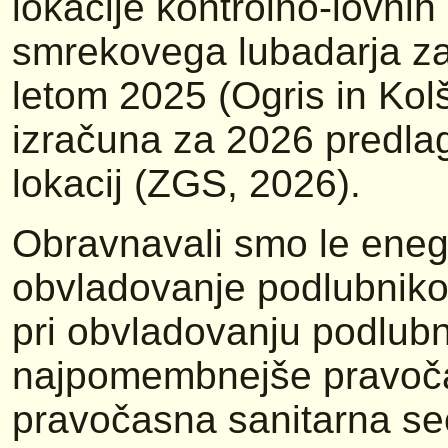
lokacije kontrolno-lovn
smrekovega lubadarja za 
letom 2025 (Ogris in Kol
izračuna za 2026 predlag
lokacij (ZGS, 2026).
Obravnavali smo le eneg
obvladovanje podlubniko
pri obvladovanju podlub
najpomembnejše pravočas
pravočasna sanitarna seč