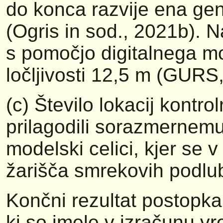
do konca razvije ena ge
(Ogris in sod., 2021b). 
s pomočjo digitalnega mod
ločljivosti 12,5 m (GURS
(c) Število lokacij kontr
prilagodili sorazmernem
modelski celici, kjer se v
žarišča smrekovih podlu
Končni rezultat postopka 
ki so imele v izračunu vr