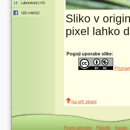
Sliko v origi
pixel lahko 
Pogoji uporabe slike:
Priznan
na vrh strani
Pogoji uporabe
Piškotki
Kazalo