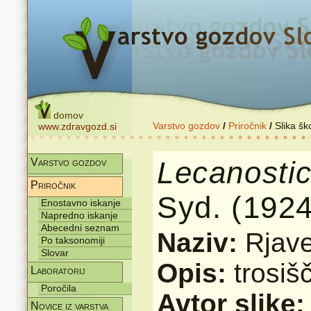
domov
Varstvo gozdov
/
Priročnik
/
Slika šk
www.zdravgozd.si
Lecanostic
Varstvo gozdov
Priročnik
Syd. (1924
Enostavno iskanje
Napredno iskanje
Abecedni seznam
Naziv:
Rjave
Po taksonomiji
Slovar
Opis:
trosiš
Laboratorij
Poročila
Avtor slike
Novice iz varstva