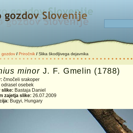
o gozdov
/
Priročnik
/
Slika škodljivega dejavnika
nius
minor
J. F. Gmelin (1788)
v:
črnočeli srakoper
:
odrasel osebek
 slike:
Bastaja Daniel
 zajetja slike:
26.07.2009
ija:
Bugyi, Hungary