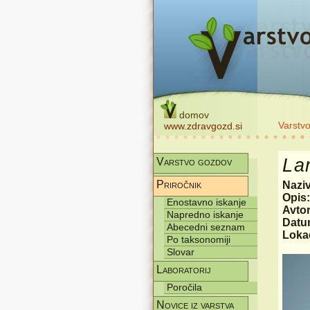
domov
Varstv
www.zdravgozd.si
La
Varstvo gozdov
Priročnik
Nazi
Opis
Enostavno iskanje
Avtor
Napredno iskanje
Datum
Abecedni seznam
Lokac
Po taksonomiji
Slovar
Laboratorij
Poročila
Novice iz varstva