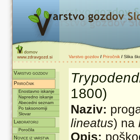
domov
Varstvo gozdov
/
Priročnik
/
Slika šk
www.zdravgozd.si
Trypodend
Varstvo gozdov
Priročnik
1800)
Enostavno iskanje
Napredno iskanje
Abecedni seznam
Naziv:
proga
Po taksonomiji
Slovar
lineatus
) na
Laboratorij
Poročila
Opis:
poškod
Novice iz varstva