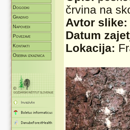
črvina na sko
Dogodki
Gradivo
Avtor slike
Napovedi
Datum zajet
Povezave
Lokacija:
Fr
Kontakti
Osebna izkaznica