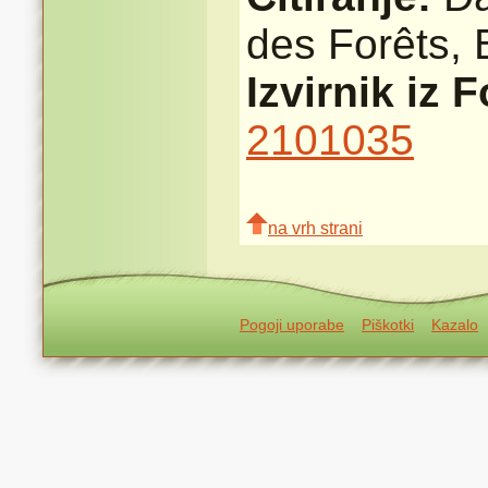
des Forêts,
Izvirnik iz 
2101035
na vrh strani
Pogoji uporabe
Piškotki
Kazalo