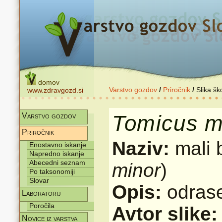
domov
Varstvo gozdov
/
Priročnik
/
Slika šk
www.zdravgozd.si
Tomicus
m
Varstvo gozdov
Priročnik
Naziv:
mali 
Enostavno iskanje
Napredno iskanje
Abecedni seznam
minor
)
Po taksonomiji
Slovar
Opis:
odras
Laboratorij
Poročila
Avtor slike
Novice iz varstva