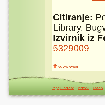
Citiranje:
Pe
Library, Bu
Izvirnik iz 
5329009
na vrh strani
Pogoji uporabe
Piškotki
Kazalo