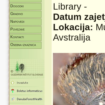
Library -
Dogodki
Gradivo
Datum zajet
Napovedi
Lokacija:
Mu
Povezave
Avstralija
Kontakti
Osebna izkaznica