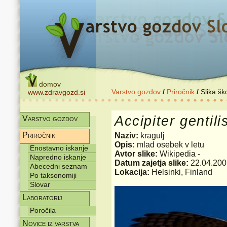
domov
Varstvo gozdov
/
Priročnik
/
Slika šk
www.zdravgozd.si
Accipiter
gentili
Varstvo gozdov
Priročnik
Naziv:
kragulj
Opis:
mlad osebek v letu
Enostavno iskanje
Avtor slike:
Wikipedia -
Napredno iskanje
Datum zajetja slike:
22.04.200
Abecedni seznam
Lokacija:
Helsinki, Finland
Po taksonomiji
Slovar
Laboratorij
Poročila
Novice iz varstva