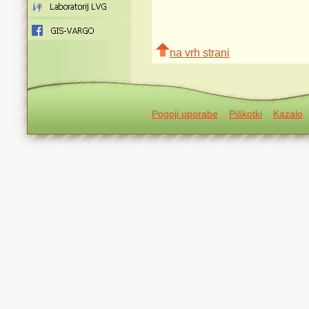
na vrh strani
Pogoji uporabe
Piškotki
Kazalo