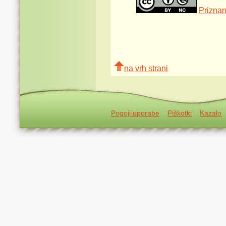
Priznan
na vrh strani
Pogoji uporabe
Piškotki
Kazalo