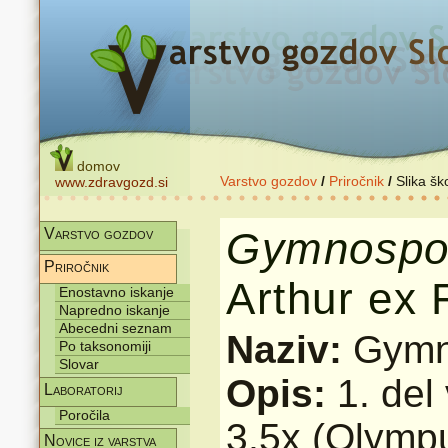
domov
Varstvo gozdov
/
Priročnik
/
Slika šk
www.zdravgozd.si
Gymnospo
Varstvo gozdov
Priročnik
Arthur ex 
Enostavno iskanje
Napredno iskanje
Abecedni seznam
Naziv:
Gymn
Po taksonomiji
Slovar
Opis:
1. del
Laboratorij
Poročila
3,5x (Olymp
Novice iz varstva