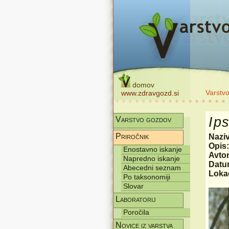
domov
Varstv
www.zdravgozd.si
Ip
Varstvo gozdov
Priročnik
Nazi
Opis
Enostavno iskanje
Avtor
Napredno iskanje
Datum
Abecedni seznam
Lokac
Po taksonomiji
Slovar
Laboratorij
Poročila
Novice iz varstva