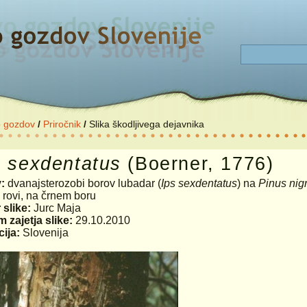
o gozdov
/
Priročnik
/
Slika škodljivega dejavnika
s
sexdentatus
(Boerner, 1776)
v:
dvanajsterozobi borov lubadar (
Ips sexdentatus
) na
Pinus nig
:
rovi, na črnem boru
 slike:
Jurc Maja
 zajetja slike:
29.10.2010
ija:
Slovenija