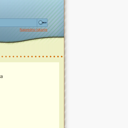
Napredno iskanje
ra