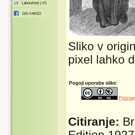
Sliko v origi
pixel lahko 
Pogoji uporabe slike:
Priznan
Citiranje:
Br
Edition 1927