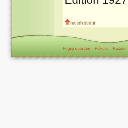
na vrh strani
Pogoji uporabe
Piškotki
Kazalo