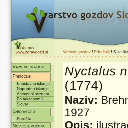
domov
Varstvo gozdov
/
Priročnik
/
Slika šk
www.zdravgozd.si
Nyctalus
n
Varstvo gozdov
Priročnik
(1774)
Enostavno iskanje
Napredno iskanje
Abecedni seznam
Naziv:
Brehm
Po taksonomiji
Slovar
1927
Laboratorij
Poročila
Opis:
ilustra
Novice iz varstva