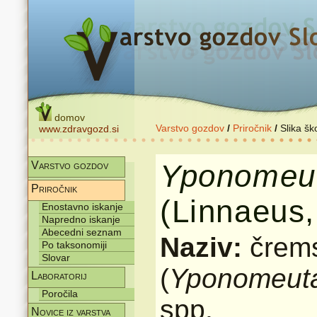
domov
Varstvo gozdov
/
Priročnik
/
Slika šk
www.zdravgozd.si
Yponomeu
Varstvo gozdov
Priročnik
(Linnaeus,
Enostavno iskanje
Napredno iskanje
Abecedni seznam
Naziv:
črem
Po taksonomiji
Slovar
(
Yponomeuta
Laboratorij
Poročila
spp.
Novice iz varstva