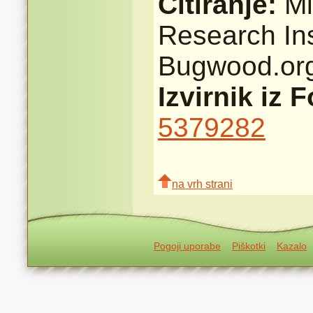
Citiranje:
Mi
Research Ins
Bugwood.or
Izvirnik iz 
5379282
na vrh strani
Pogoji uporabe
Piškotki
Kazalo