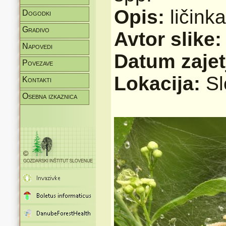
Opis:
ličink
Dogodki
Gradivo
Avtor slike
Napovedi
Datum zajet
Povezave
Lokacija:
Sl
Kontakti
Osebna izkaznica