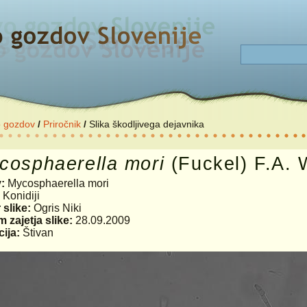
o gozdov
/
Priročnik
/
Slika škodljivega dejavnika
cosphaerella
mori
(Fuckel) F.A. 
v:
Mycosphaerella mori
:
Konidiji
 slike:
Ogris Niki
 zajetja slike:
28.09.2009
ija:
Štivan