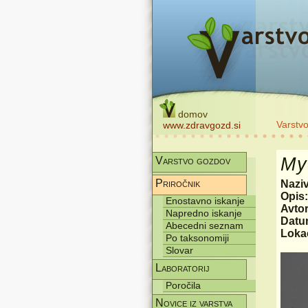
domov
Varstv
www.zdravgozd.si
My
Varstvo gozdov
Priročnik
Nazi
Opis
Enostavno iskanje
Avtor
Napredno iskanje
Datum
Abecedni seznam
Lokac
Po taksonomiji
Slovar
Laboratorij
Poročila
Novice iz varstva