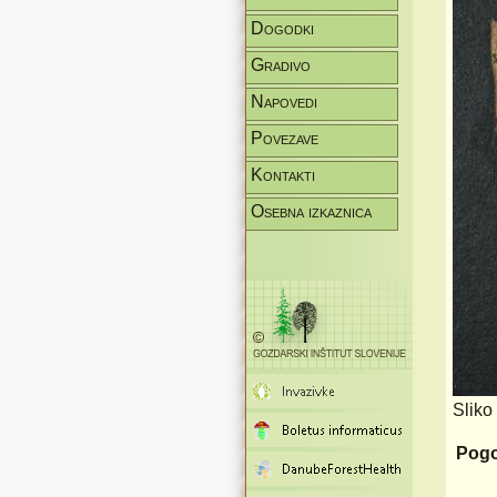
Dogodki
Gradivo
Napovedi
Povezave
Kontakti
Osebna izkaznica
Sliko
Pogo