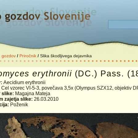
o gozdov
/
Priročnik
/
Slika škodljivega dejavnika
omyces
erythronii
(DC.) Pass. (1
v:
Aecidium erythronii
:
Cel vzorec VI-5-3, povečava 3,5x (Olympus SZX12, objektiv D
 slike:
Magajna Mateja
 zajetja slike:
26.03.2010
ija:
Poženik