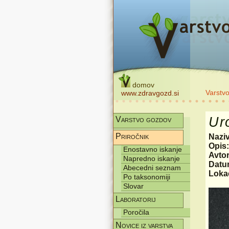
domov
Varstv
www.zdravgozd.si
Ur
Varstvo gozdov
Priročnik
Nazi
Opis
Enostavno iskanje
Avtor
Napredno iskanje
Datum
Abecedni seznam
Lokac
Po taksonomiji
Slovar
Laboratorij
Poročila
Novice iz varstva