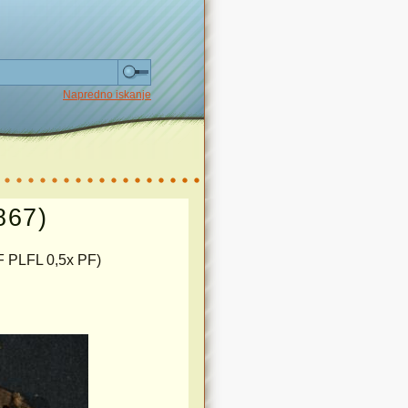
Napredno iskanje
867)
F PLFL 0,5x PF)