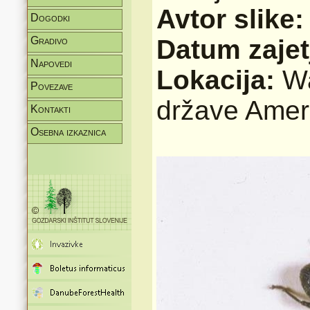
Avtor slike
Dogodki
Gradivo
Datum zajet
Napovedi
Lokacija:
Wa
Povezave
države Amer
Kontakti
Osebna izkaznica