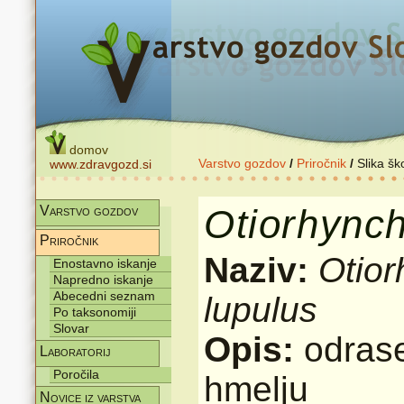
domov
Varstvo gozdov
/
Priročnik
/
Slika šk
www.zdravgozd.si
Otiorhync
Varstvo gozdov
Priročnik
Naziv:
Otio
Enostavno iskanje
Napredno iskanje
Abecedni seznam
lupulus
Po taksonomiji
Slovar
Opis:
odras
Laboratorij
Poročila
hmelju
Novice iz varstva