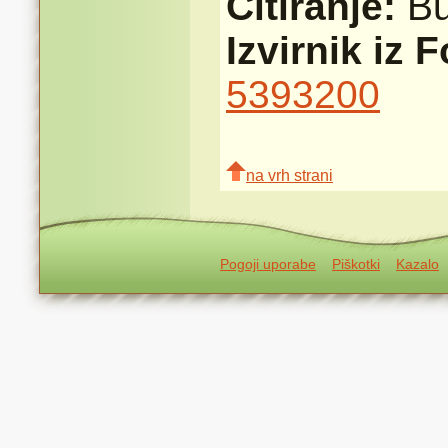
Citiranje:
B
Izvirnik iz 
5393200
na vrh strani
Pogoji uporabe
Piškotki
Kazalo