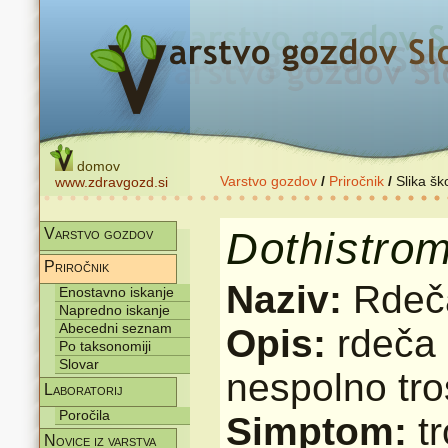
domov
Varstvo gozdov
/
Priročnik
/
Slika šk
www.zdravgozd.si
Dothistro
Varstvo gozdov
Priročnik
Naziv:
Rdeča
Enostavno iskanje
Napredno iskanje
Abecedni seznam
Opis:
rdeča 
Po taksonomiji
Slovar
nespolno tro
Laboratorij
Poročila
Simptom:
t
Novice iz varstva