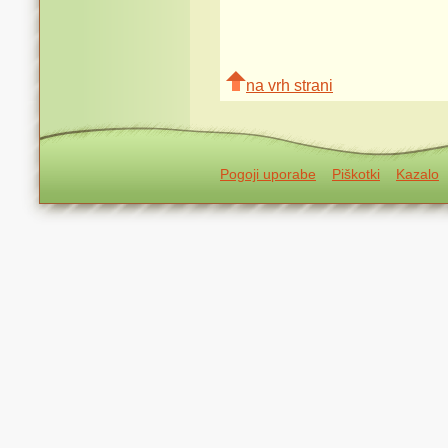
na vrh strani
Pogoji uporabe
Piškotki
Kazalo