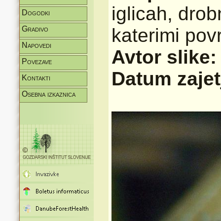
iglicah, drob
Dogodki
Gradivo
katerimi pov
Napovedi
Avtor slike
Povezave
Datum zajet
Kontakti
Osebna izkaznica