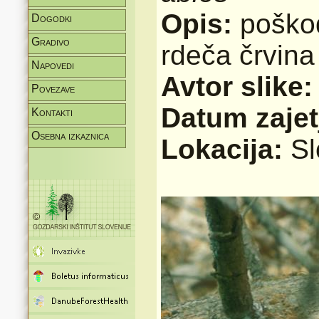
Opis:
poško
Dogodki
Gradivo
rdeča črvina
Napovedi
Avtor slike
Povezave
Datum zajet
Kontakti
Osebna izkaznica
Lokacija:
Sl