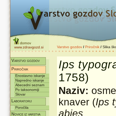
domov
Varstvo gozdov
/
Priročnik
/
Slika šk
www.zdravgozd.si
Ips
typogr
Varstvo gozdov
Priročnik
1758)
Enostavno iskanje
Napredno iskanje
Abecedni seznam
Naziv:
osmer
Po taksonomiji
Slovar
knaver (
Ips 
Laboratorij
Poročila
abies
Novice iz varstva