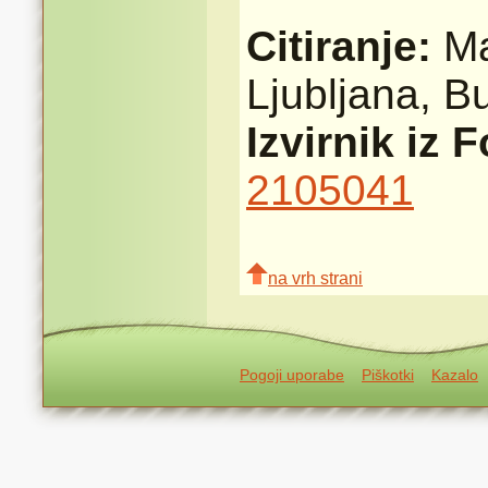
Citiranje:
Ma
Ljubljana, 
Izvirnik iz 
2105041
na vrh strani
Pogoji uporabe
Piškotki
Kazalo