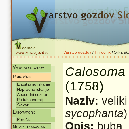
domov
Varstvo gozdov
/
Priročnik
/
Slika šk
www.zdravgozd.si
Calosoma
Varstvo gozdov
Priročnik
(1758)
Enostavno iskanje
Napredno iskanje
Abecedni seznam
Naziv:
velik
Po taksonomiji
Slovar
sycophanta
)
Laboratorij
Poročila
Opis:
buba
Novice iz varstva