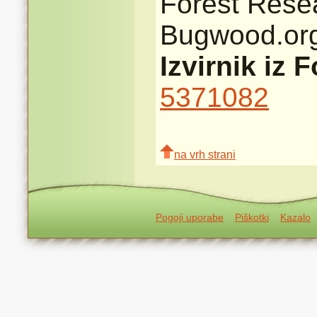
Forest Resea
Bugwood.or
Izvirnik iz 
5371082
na vrh strani
Pogoji uporabe
Piškotki
Kazalo