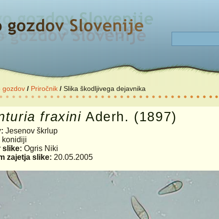
o gozdov
/
Priročnik
/
Slika škodljivega dejavnika
nturia
fraxini
Aderh. (1897)
v:
Jesenov škrlup
:
konidiji
 slike:
Ogris Niki
 zajetja slike:
20.05.2005