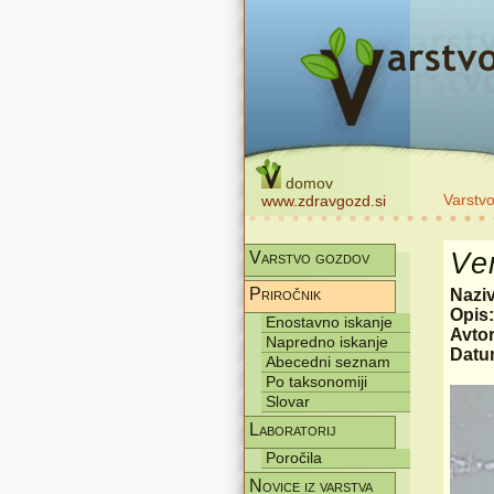
domov
Varstv
www.zdravgozd.si
Ve
Varstvo gozdov
Priročnik
Nazi
Opis
Enostavno iskanje
Avtor
Napredno iskanje
Datum
Abecedni seznam
Po taksonomiji
Slovar
Laboratorij
Poročila
Novice iz varstva