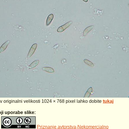
 v originalni velikosti 1024 × 768 pixel lahko dobite
tukaj
ji uporabe slike:
Priznanje avtorstva-Nekomercialno