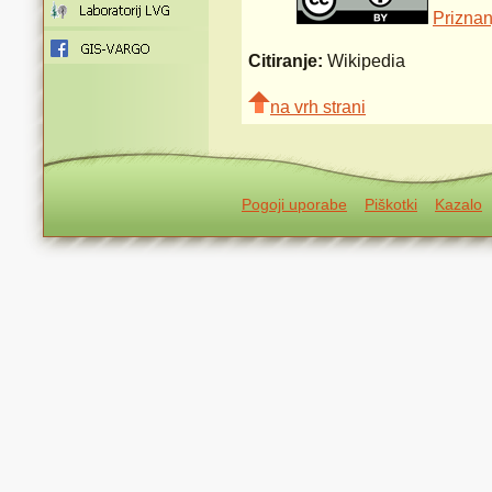
Priznan
Citiranje:
Wikipedia
na vrh strani
Pogoji uporabe
Piškotki
Kazalo