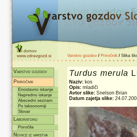
domov
Varstvo gozdov
/
Priročnik
/
Slika šk
www.zdravgozd.si
Turdus
merula
L
Varstvo gozdov
Priročnik
Naziv:
kos
Opis:
mladiči
Enostavno iskanje
Avtor slike:
Snelson Brian
Napredno iskanje
Datum zajetja slike:
24.07.200
Abecedni seznam
Po taksonomiji
Slovar
Laboratorij
Poročila
Novice iz varstva