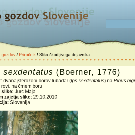
o gozdov
/
Priročnik
/
Slika škodljivega dejavnika
s
sexdentatus
(Boerner, 1776)
v:
dvanajsterozobi borov lubadar (
Ips sexdentatus
) na
Pinus nig
:
rovi, na črnem boru
 slike:
Jurc Maja
 zajetja slike:
29.10.2010
ija:
Slovenija