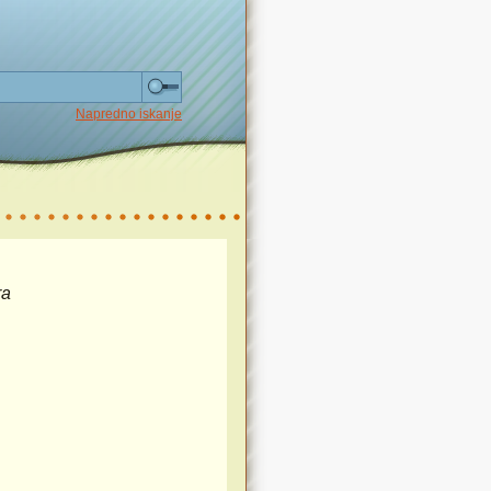
Napredno iskanje
ra