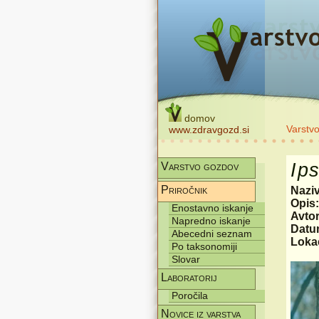
domov
Varstv
www.zdravgozd.si
Ip
Varstvo gozdov
Priročnik
Nazi
Opis
Enostavno iskanje
Avtor
Napredno iskanje
Datum
Abecedni seznam
Lokac
Po taksonomiji
Slovar
Laboratorij
Poročila
Novice iz varstva