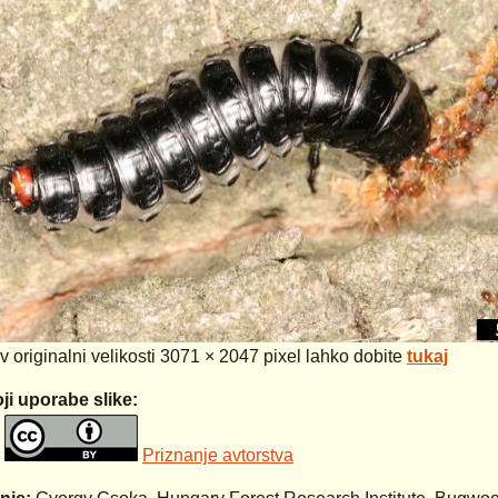
 v originalni velikosti 3071 × 2047 pixel lahko dobite
tukaj
ji uporabe slike:
Priznanje avtorstva