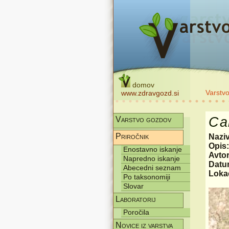
domov
Varstv
www.zdravgozd.si
Ca
Varstvo gozdov
Priročnik
Nazi
Opis
Enostavno iskanje
Avtor
Napredno iskanje
Datum
Abecedni seznam
Lokac
Po taksonomiji
Slovar
Laboratorij
Poročila
Novice iz varstva