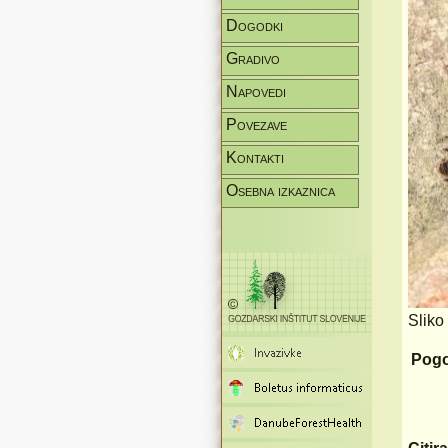
Dogodki
Gradivo
Napovedi
Povezave
Kontakti
Osebna izkaznica
Sliko
Pogo