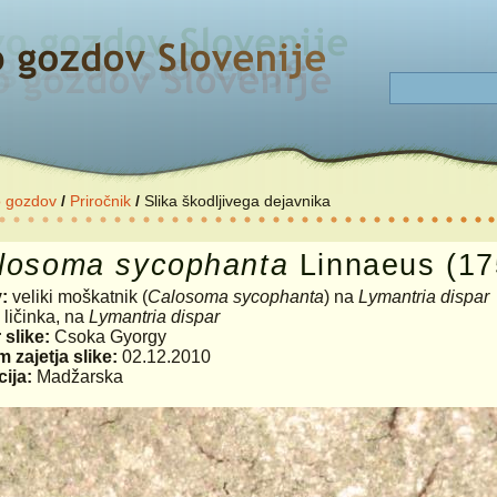
o gozdov
/
Priročnik
/
Slika škodljivega dejavnika
losoma
sycophanta
Linnaeus (17
v:
veliki moškatnik (
Calosoma sycophanta
) na
Lymantria dispar
:
ličinka, na
Lymantria dispar
 slike:
Csoka Gyorgy
 zajetja slike:
02.12.2010
ija:
Madžarska