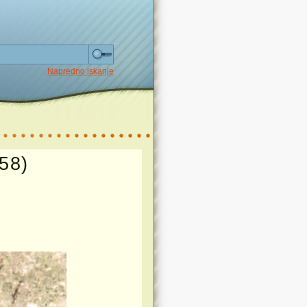
Napredno iskanje
58)