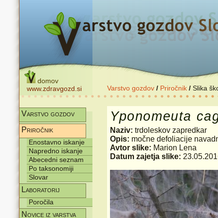
domov
Varstvo gozdov
/
Priročnik
/
Slika šk
www.zdravgozd.si
Yponomeuta
cag
Varstvo gozdov
Priročnik
Naziv:
trdoleskov zapredkar
Opis:
močne defoliacije navad
Enostavno iskanje
Avtor slike:
Marion Lena
Napredno iskanje
Datum zajetja slike:
23.05.201
Abecedni seznam
Po taksonomiji
Slovar
Laboratorij
Poročila
Novice iz varstva