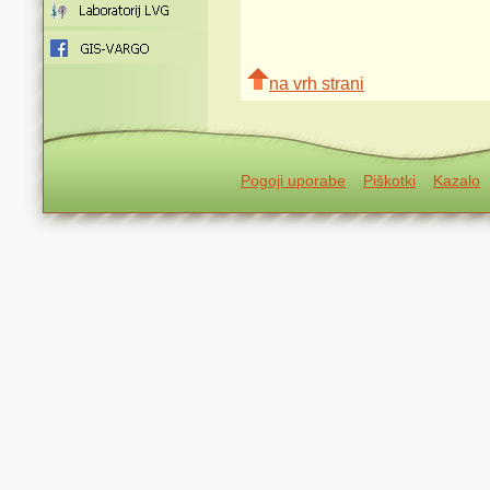
na vrh strani
Pogoji uporabe
Piškotki
Kazalo