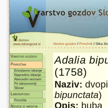
domov
Varstvo gozdov
/
Priročnik
/
Slika šk
www.zdravgozd.si
Adalia
bip
Varstvo gozdov
Priročnik
(1758)
Enostavno iskanje
Napredno iskanje
Abecedni seznam
Naziv:
dvopi
Po taksonomiji
Slovar
bipunctata
)
Laboratorij
Poročila
Opis:
buba
Novice iz varstva