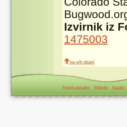
Colorado Sta
Bugwood.or
Izvirnik iz 
1475003
na vrh strani
Pogoji uporabe
Piškotki
Kazalo