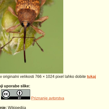
 v originalni velikosti 766 × 1024 pixel lahko dobite
tukaj
ji uporabe slike:
Priznanje avtorstva
anje:
Wikipedija