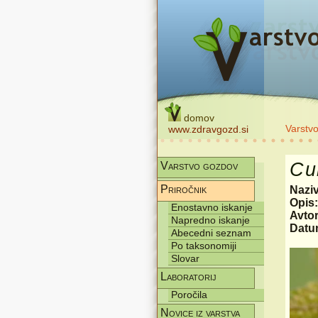
domov
Varstv
www.zdravgozd.si
Cu
Varstvo gozdov
Priročnik
Nazi
Opis
Enostavno iskanje
Avtor
Napredno iskanje
Datum
Abecedni seznam
Po taksonomiji
Slovar
Laboratorij
Poročila
Novice iz varstva