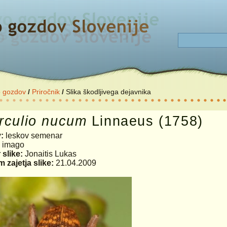
o gozdov
/
Priročnik
/
Slika škodljivega dejavnika
rculio
nucum
Linnaeus (1758)
v:
leskov semenar
:
imago
 slike:
Jonaitis Lukas
 zajetja slike:
21.04.2009