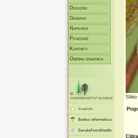
Dogodki
Gradivo
Napovedi
Povezave
Kontakti
Osebna izkaznica
Sliko
Pogo
Citir