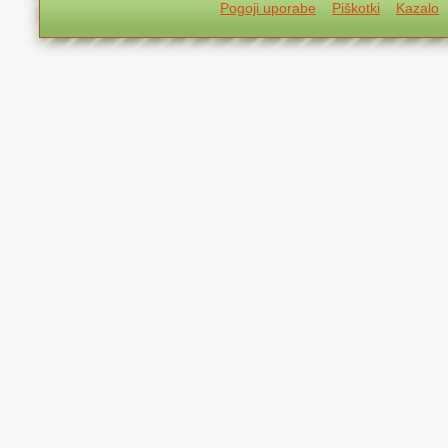
Pogoji uporabe
Piškotki
Kazalo