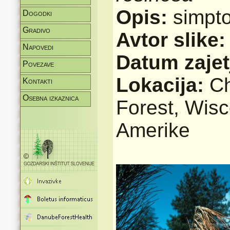
Opis:
simpt
Dogodki
Gradivo
Avtor slike
Napovedi
Datum zajet
Povezave
Lokacija:
Ch
Kontakti
Osebna izkaznica
Forest, Wis
Amerike