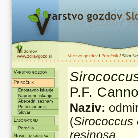
domov
Varstvo gozdov
/
Priročnik
/
Slika šk
www.zdravgozd.si
Sirococcu
Varstvo gozdov
Priročnik
P.F. Canno
Enostavno iskanje
Napredno iskanje
Abecedni seznam
Naziv:
odmi
Po taksonomiji
Slovar
(
Sirococcus
Laboratorij
Poročila
resinosa
Novice iz varstva