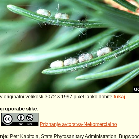
 v originalni velikosti 3072 × 1997 pixel lahko dobite
tukaj
ji uporabe slike:
Priznanje avtorstva-Nekomercialno
anje:
Petr Kapitola, State Phytosanitary Administration, Bugwoo