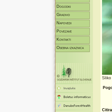
Dogodki
Gradivo
Napovedi
Povezave
Kontakti
Osebna izkaznica
Sliko
Pogo
Citir