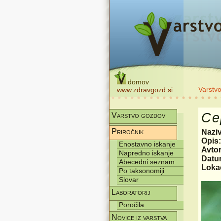
domov
Varstv
www.zdravgozd.si
Ce
Varstvo gozdov
Priročnik
Nazi
Opis
Enostavno iskanje
Avtor
Napredno iskanje
Datum
Abecedni seznam
Lokac
Po taksonomiji
Slovar
Laboratorij
Poročila
Novice iz varstva