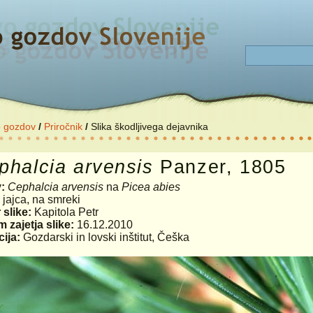
o gozdov
/
Priročnik
/
Slika škodljivega dejavnika
phalcia
arvensis
Panzer, 1805
v:
Cephalcia arvensis
na
Picea abies
:
jajca, na smreki
 slike:
Kapitola Petr
 zajetja slike:
16.12.2010
ija:
Gozdarski in lovski inštitut, Češka