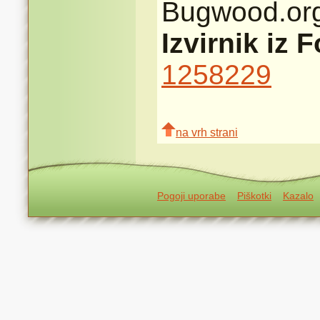
Bugwood.or
Izvirnik iz 
1258229
na vrh strani
Pogoji uporabe
Piškotki
Kazalo