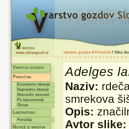
domov
Varstvo gozdov
/
Priročnik
/
Slika šk
www.zdravgozd.si
Adelges
la
Varstvo gozdov
Priročnik
Naziv:
rdeča
Enostavno iskanje
Napredno iskanje
Abecedni seznam
smrekova šiš
Po taksonomiji
Slovar
Opis:
značil
Laboratorij
Poročila
Avtor slike
Novice iz varstva