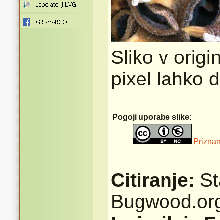
Sliko v origi
pixel lahko 
Pogoji uporabe slike:
Priznan
Citiranje:
St
Bugwood.or