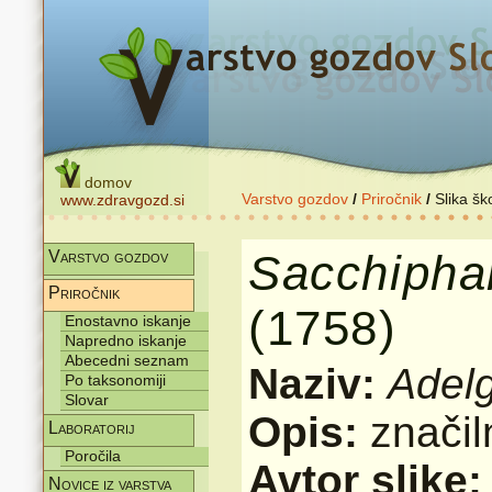
domov
Varstvo gozdov
/
Priročnik
/
Slika šk
www.zdravgozd.si
Sacchipha
Varstvo gozdov
Priročnik
(1758)
Enostavno iskanje
Napredno iskanje
Abecedni seznam
Naziv:
Adelg
Po taksonomiji
Slovar
Opis:
značil
Laboratorij
Poročila
Avtor slike
Novice iz varstva