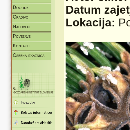
Datum zajet
Dogodki
Gradivo
Lokacija:
Po
Napovedi
Povezave
Kontakti
Osebna izkaznica