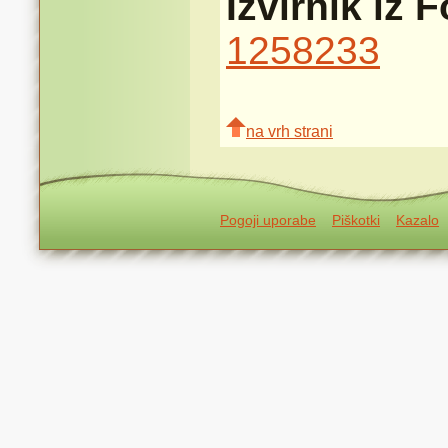
Izvirnik iz 
1258233
na vrh strani
Pogoji uporabe
Piškotki
Kazalo