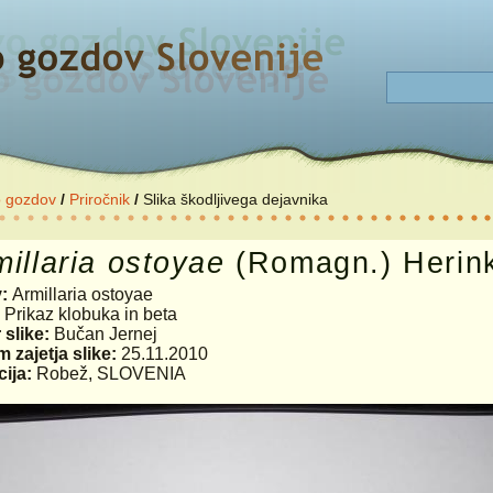
o gozdov
/
Priročnik
/
Slika škodljivega dejavnika
illaria
ostoyae
(Romagn.) Herink
v:
Armillaria ostoyae
:
Prikaz klobuka in beta
 slike:
Bučan Jernej
 zajetja slike:
25.11.2010
ija:
Robež, SLOVENIA