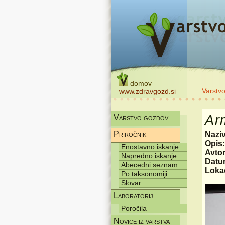
domov
Varstv
www.zdravgozd.si
Arm
Varstvo gozdov
Priročnik
Nazi
Opis
Enostavno iskanje
Avtor
Napredno iskanje
Datum
Abecedni seznam
Lokac
Po taksonomiji
Slovar
Laboratorij
Poročila
Novice iz varstva