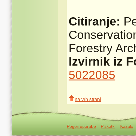
Citiranje:
Pe
Conservatio
Forestry Ar
Izvirnik iz 
5022085
na vrh strani
Pogoji uporabe
Piškotki
Kazalo