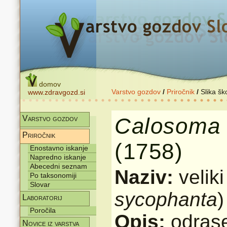
domov
Varstvo gozdov
/
Priročnik
/
Slika šk
www.zdravgozd.si
Calosoma
Varstvo gozdov
Priročnik
(1758)
Enostavno iskanje
Napredno iskanje
Abecedni seznam
Naziv:
velik
Po taksonomiji
Slovar
sycophanta
)
Laboratorij
Poročila
Opis:
odras
Novice iz varstva