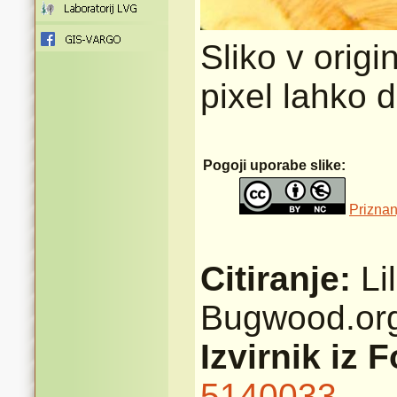
Sliko v origi
pixel lahko 
Pogoji uporabe slike:
Priznan
Citiranje:
Li
Bugwood.or
Izvirnik iz 
5140033