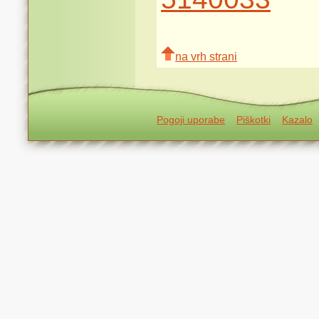
na vrh strani
Pogoji uporabe
Piškotki
Kazalo