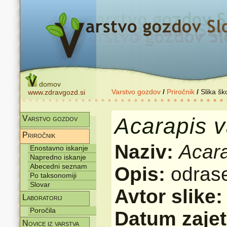
domov
Varstvo gozdov
/
Priročnik
/
Slika šk
www.zdravgozd.si
Acarapis
v
Varstvo gozdov
Priročnik
Naziv:
Acar
Enostavno iskanje
Napredno iskanje
Abecedni seznam
Opis:
odrase
Po taksonomiji
Slovar
Avtor slike
Laboratorij
Poročila
Datum zajet
Novice iz varstva