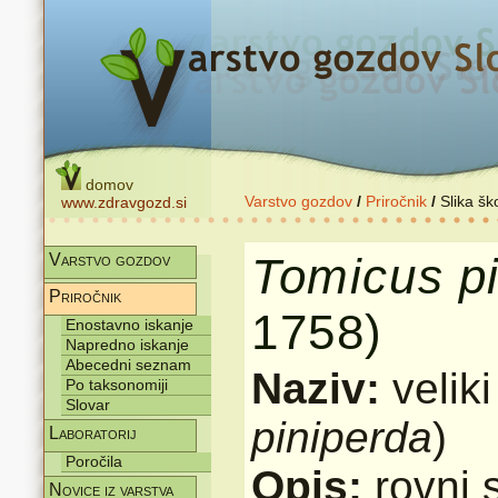
domov
Varstvo gozdov
/
Priročnik
/
Slika šk
www.zdravgozd.si
Tomicus
p
Varstvo gozdov
Priročnik
1758)
Enostavno iskanje
Napredno iskanje
Abecedni seznam
Naziv:
velik
Po taksonomiji
Slovar
piniperda
)
Laboratorij
Poročila
Opis:
rovni 
Novice iz varstva