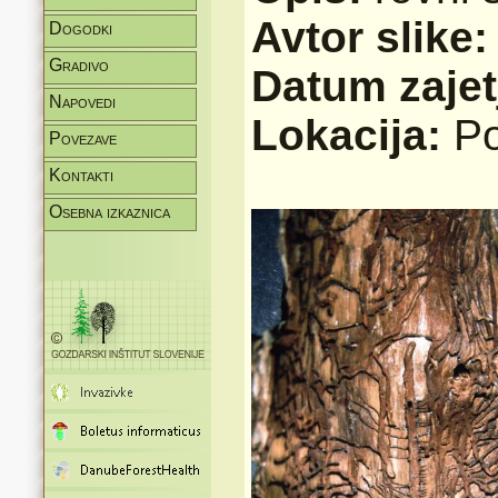
Avtor slike
Dogodki
Gradivo
Datum zajet
Napovedi
Lokacija:
Po
Povezave
Kontakti
Osebna izkaznica