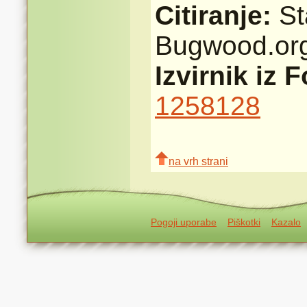
Citiranje:
St
Bugwood.or
Izvirnik iz 
1258128
na vrh strani
Pogoji uporabe
Piškotki
Kazalo