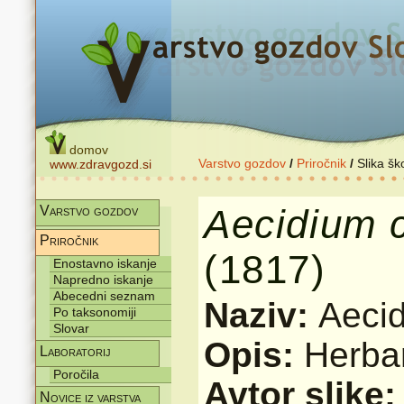
domov
Varstvo gozdov
/
Priročnik
/
Slika šk
www.zdravgozd.si
Aecidium
Varstvo gozdov
Priročnik
(1817)
Enostavno iskanje
Napredno iskanje
Abecedni seznam
Naziv:
Aeci
Po taksonomiji
Slovar
Opis:
Herbar
Laboratorij
Poročila
Avtor slike
Novice iz varstva