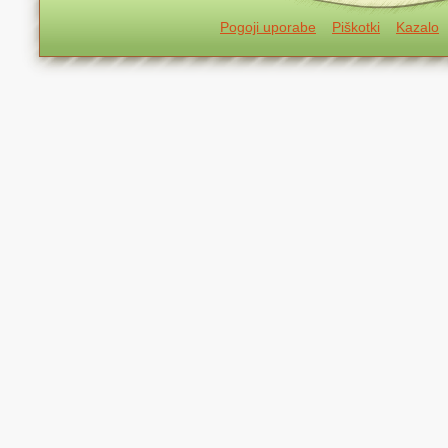
Pogoji uporabe
Piškotki
Kazalo