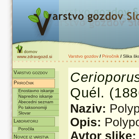
domov
Varstvo gozdov
/
Priročnik
/
Slika šk
www.zdravgozd.si
Cerioporu
Varstvo gozdov
Priročnik
Quél. (188
Enostavno iskanje
Napredno iskanje
Abecedni seznam
Naziv:
Poly
Po taksonomiji
Slovar
Opis:
Polyp
Laboratorij
Poročila
Avtor slike
Novice iz varstva