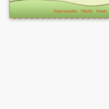
Pogoji uporabe
Piškotki
Kazalo