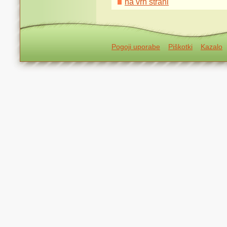
na vrh strani
Pogoji uporabe
Piškotki
Kazalo