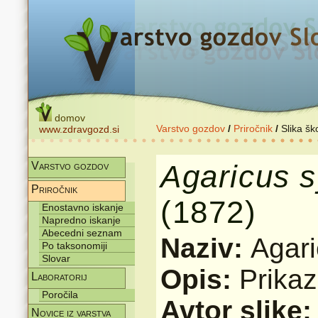
domov
Varstvo gozdov
/
Priročnik
/
Slika šk
www.zdravgozd.si
Agaricus
s
Varstvo gozdov
Priročnik
(1872)
Enostavno iskanje
Napredno iskanje
Abecedni seznam
Naziv:
Agari
Po taksonomiji
Slovar
Opis:
Prikaz
Laboratorij
Poročila
Avtor slike
Novice iz varstva