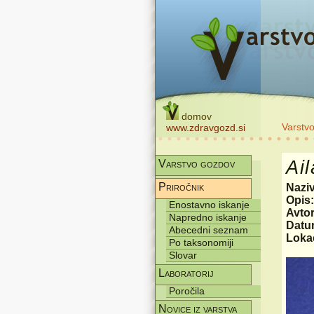
domov
Varstv
www.zdravgozd.si
Ai
Varstvo gozdov
Priročnik
Nazi
Opis
Enostavno iskanje
Avtor
Napredno iskanje
Datum
Abecedni seznam
Lokac
Po taksonomiji
Slovar
Laboratorij
Poročila
Novice iz varstva