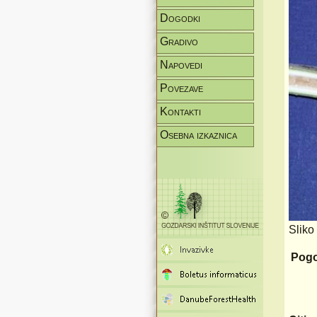
Dogodki
Gradivo
Napovedi
Povezave
Kontakti
Osebna izkaznica
Sliko
Pogo