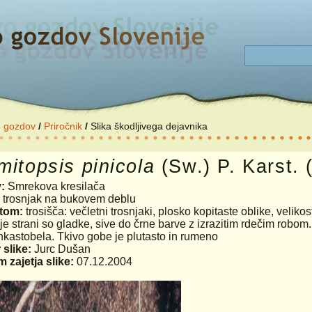
o gozdov
/
Priročnik
/
Slika škodljivega dejavnika
mitopsis
pinicola
(Sw.) P. Karst. 
v:
Smrekova kresilača
:
trosnjak na bukovem deblu
tom:
trosišča: večletni trosnjaki, plosko kopitaste oblike, velik
je strani so gladke, sive do črne barve z izrazitim rdečim robom
kastobela. Tkivo gobe je plutasto in rumeno
 slike:
Jurc Dušan
 zajetja slike:
07.12.2004