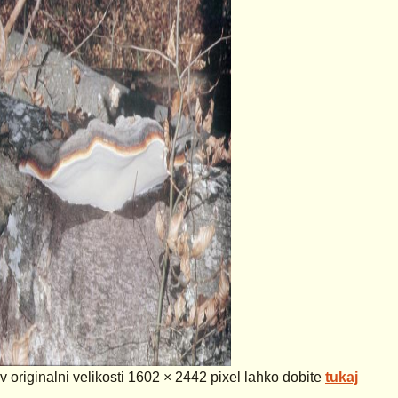
 v originalni velikosti 1602 × 2442 pixel lahko dobite
tukaj