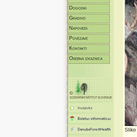
Dogodki
Gradivo
Napovedi
Povezave
Kontakti
Osebna izkaznica
Sliko