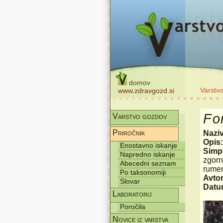
domov
Varstv
www.zdravgozd.si
Fo
Varstvo gozdov
Priročnik
Nazi
Opis
Enostavno iskanje
Simp
Napredno iskanje
zgorn
Abecedni seznam
rumen
Po taksonomiji
Avtor
Slovar
Datum
Laboratorij
Poročila
Novice iz varstva