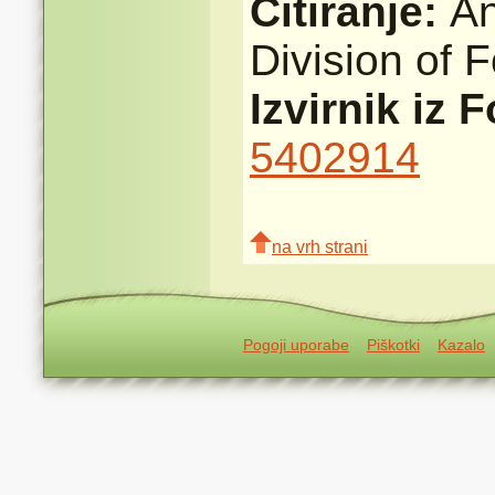
Citiranje:
A
Division of 
Izvirnik iz 
5402914
na vrh strani
Pogoji uporabe
Piškotki
Kazalo