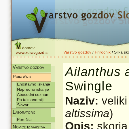
domov
Varstvo gozdov
/
Priročnik
/
Slika šk
www.zdravgozd.si
Ailanthus
Varstvo gozdov
Priročnik
Swingle
Enostavno iskanje
Napredno iskanje
Abecedni seznam
Naziv:
velik
Po taksonomiji
Slovar
altissima
)
Laboratorij
Poročila
Opis:
skorja
Novice iz varstva