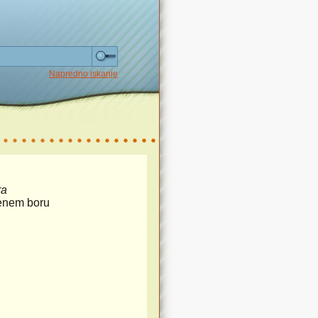
Napredno iskanje
ra
enem boru