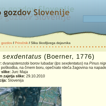
o gozdov
/
Priročnik
/
Slika škodljivega dejavnika
s
sexdentatus
(Boerner, 1776)
v:
dvanajsterozobi borov lubadar (
Ips sexdentatus
) na
Pinus nig
:
poškodba, na črnem boru, opečnato rdeča žagovina na napad
 slike:
Jurc Maja
 zajetja slike:
29.10.2010
ija:
Slovenija