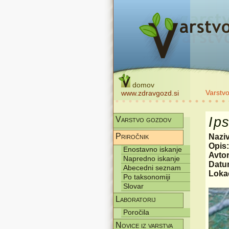
domov
Varstv
www.zdravgozd.si
Ip
Varstvo gozdov
Priročnik
Nazi
Opis
Enostavno iskanje
Avtor
Napredno iskanje
Datum
Abecedni seznam
Lokac
Po taksonomiji
Slovar
Laboratorij
Poročila
Novice iz varstva