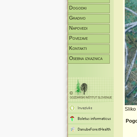
Dogodki
Gradivo
Napovedi
Povezave
Kontakti
Osebna izkaznica
Sliko
Pogo