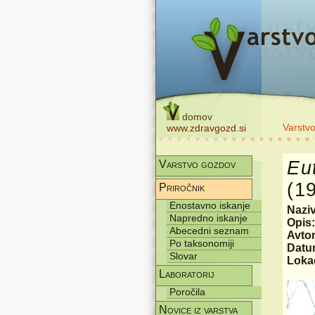
domov
Varstv
www.zdravgozd.si
Eu
Varstvo gozdov
(1
Priročnik
Enostavno iskanje
Nazi
Napredno iskanje
Opis
Abecedni seznam
Avtor
Po taksonomiji
Datum
Slovar
Lokac
Laboratorij
Poročila
Novice iz varstva