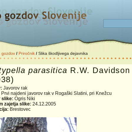
o gozdov
/
Priročnik
/
Slika škodljivega dejavnika
typella
parasitica
R.W. Davidson 
938)
v:
Javorov rak
:
Prvi najdeni javorov rak v Rogaški Slatini, pri Knežcu
 slike:
Ogris Niki
 zajetja slike:
24.12.2005
ija:
Brestovec