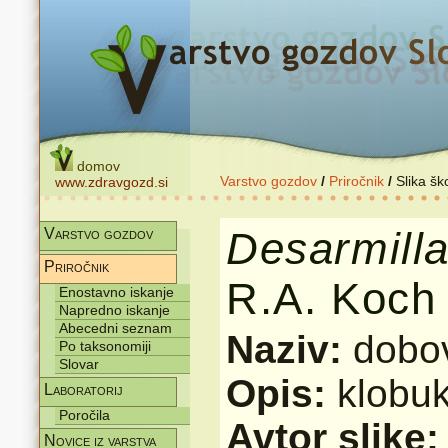
domov
Varstvo gozdov
/
Priročnik
/
Slika šk
www.zdravgozd.si
Desarmilla
Varstvo gozdov
Priročnik
R.A. Koch
Enostavno iskanje
Napredno iskanje
Abecedni seznam
Naziv:
dobo
Po taksonomiji
Slovar
Opis:
klobuk
Laboratorij
Poročila
Avtor slike
Novice iz varstva