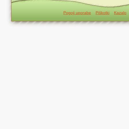
Pogoji uporabe
Piškotki
Kazalo