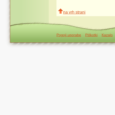
na vrh strani
Pogoji uporabe
Piškotki
Kazalo