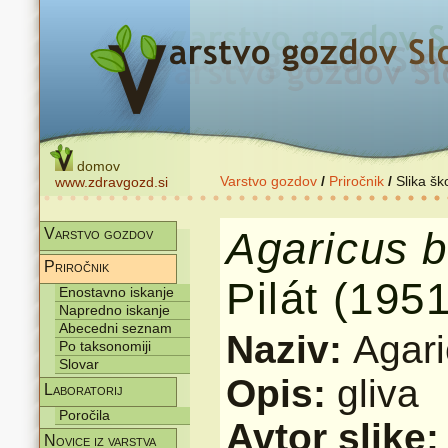
domov
Varstvo gozdov
/
Priročnik
/
Slika šk
www.zdravgozd.si
Agaricus
b
Varstvo gozdov
Priročnik
Pilát (1951
Enostavno iskanje
Napredno iskanje
Abecedni seznam
Naziv:
Agari
Po taksonomiji
Slovar
Opis:
gliva
Laboratorij
Poročila
Avtor slike
Novice iz varstva