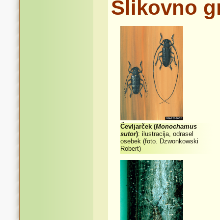
Slikovno g
Čevljarček (
Monochamus
sutor
)
: ilustracija, odrasel
osebek (foto. Dzwonkowski
Robert)