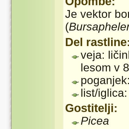
Opombe:
Je vektor bo
(
Bursaphelen
Del rastline
veja: liči
lesom v 8
poganjek:
list/iglic
Gostitelji:
Picea