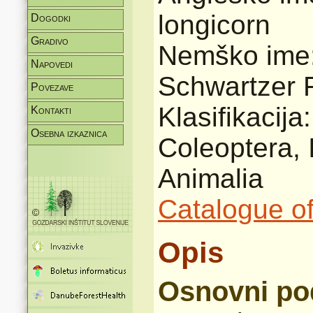
longicorn
Dogodki
Gradivo
Nemško ime:
Napovedi
Schwartzer 
Povezave
Klasifikacij
Kontakti
Osebna izkaznica
Coleoptera, 
Animalia
Catalogue of
Opis
Osnovni po