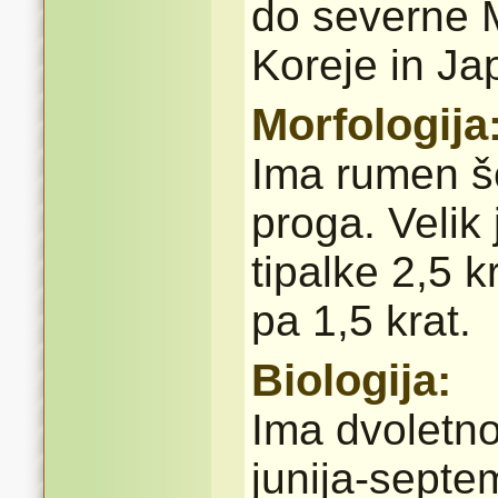
do severne M
Koreje in Ja
Morfologija
Ima rumen šč
proga. Veli
tipalke 2,5 k
pa 1,5 krat.
Biologija:
Ima dvoletno
junija-septe