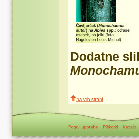
Čevljarček (
Monochamus
sutor
) na
Abies
spp.
: odrasel
osebek, na jelki (foto.
Nageleisen Louis-Michel)
Dodatne sli
Monocham
na vrh strani
Pogoji uporabe
Piškotki
Kazalo