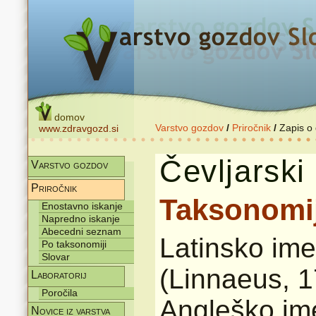
domov
Varstvo gozdov
/
Priročnik
/
Zapis o
www.zdravgozd.si
Čevljarski
Varstvo gozdov
Priročnik
Taksonomi
Enostavno iskanje
Napredno iskanje
Abecedni seznam
Latinsko im
Po taksonomiji
Slovar
(Linnaeus, 
Laboratorij
Poročila
Angleško im
Novice iz varstva