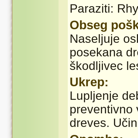
Paraziti: Rh
Obseg pošk
Naseljuje os
posekana dre
škodljivec le
Ukrep:
Lupljenje de
preventivno 
dreves. Učin