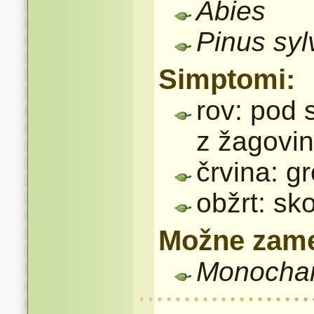
Abies
Pinus
syl
Simptomi:
rov: pod s
z žagovi
črvina: g
obžrt: sko
Možne zame
Monocha