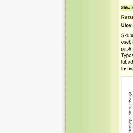
Slika 
Rezul
Ulov 
Skupn
osebk
pasti 
Typo
lubad
Ipsow