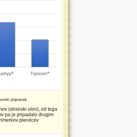
onski pripravek.
ov (stranski ulov), od tega
ov pa je pripadalo drugim
rimerkov plenilcev