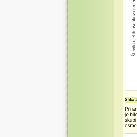
Slika 
Pri a
je bi
skupi
osmer