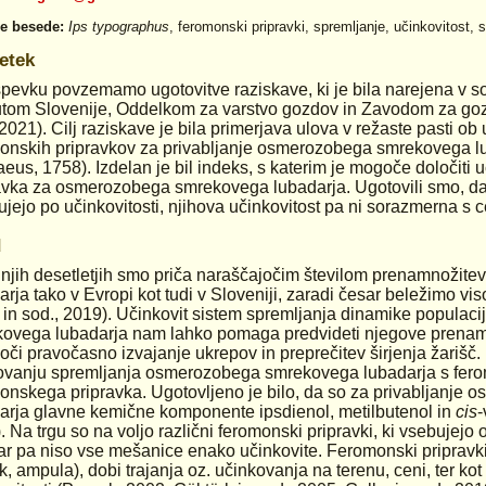
ne besede:
Ips typographus
, feromonski pripravki, spremljanje, učinkovitost, s
etek
spevku povzemamo ugotovitve raziskave, ki je bila narejena v
tutom Slovenije, Oddelkom za varstvo gozdov in Zavodom za go
 2021). Cilj raziskave je bila primerjava ulova v režaste pasti ob 
onskih pripravkov za privabljanje osmerozobega smrekovega l
aeus, 1758). Izdelan je bil indeks, s katerim je mogoče določiti
avka za osmerozobega smrekovega lubadarja. Ugotovili smo, da
kujejo po učinkovitosti, njihova učinkovitost pa ni sorazmerna s 
d
njih desetletjih smo priča naraščajočim številom prenamnoži
arja tako v Evropi kot tudi v Sloveniji, zaradi česar beležimo vi
 in sod., 2019). Učinkovit sistem spremljanja dinamike popula
ovega lubadarja nam lahko pomaga predvideti njegove prenam
či pravočasno izvajanje ukrepov in preprečitev širjenja žariš
ovanju spremljanja osmerozobega smrekovega lubadarja s ferom
onskega pripravka. Ugotovljeno je bilo, da so za privabljanj
arja glavne kemične komponente ipsdienol, metilbutenol in
cis
-
. Na trgu so na voljo različni feromonski pripravki, ki vsebuje
r pa niso vse mešanice enako učinkovite. Feromonski pripravki s
ik, ampula), dobi trajanja oz. učinkovanja na terenu, ceni, ter kot