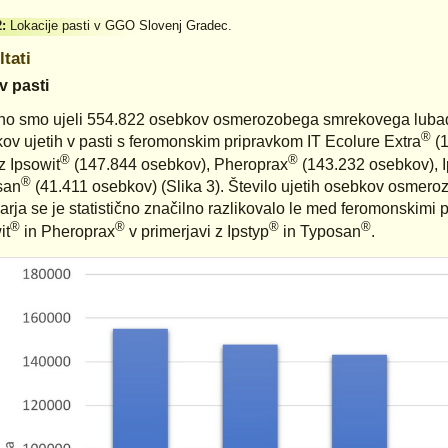
2:
Lokacije pasti v GGO Slovenj Gradec.
tati
v pasti
o smo ujeli 554.822 osebkov osmerozobega smrekovega lubadar
®
ov ujetih v pasti s feromonskim pripravkom IT Ecolure Extra
(1
®
®
z Ipsowit
(147.844 osebkov), Pheroprax
(143.232 osebkov), I
®
san
(41.411 osebkov) (Slika 3). Število ujetih osebkov osme
arja se je statistično značilno razlikovalo le med feromonskimi p
®
®
®
®
it
in Pheroprax
v primerjavi z Ipstyp
in Typosan
.