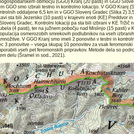
ogospodarskem območju (GGO) Kranj (20 pasti) in GGO Slovenj
m GGO smo izbrali testno in kontrolno lokacijo. V GGO Kranj (Sli
ntrolnih oddaljene 6,5 km in v GGO Slovenj Gradec (Slika 2) 3,5 
kavi sta bili Jezersko (10 pasti) v krajevni enoti (KE) Preddvor in
Slovenj Gradec. Kontrolni lokaciji pa sta bili izbrani v KE Tržič
ubela (4 pasti), ter na južnem pobočju nad Mislinjo (15 pasti) v K
populacija osmerozobih smrekovih podlubnikov na vseh izbrani
množitve. V GGO Kranj smo imeli 2 ponovitvi v testni in kontroln
c 3 ponovitve – vsega skupaj 10 ponovitev za vsak feromonski p
porabili vseh pet feromonskih pripravkov. Metode dela so podr
nem delu (Šramel in sod., 2021).