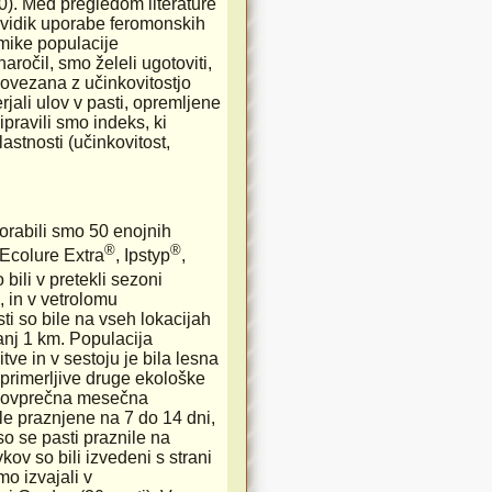
10). Med pregledom literature
i vidik uporabe feromonskih
amike populacije
očil, smo želeli ugotoviti,
 povezana z učinkovitostjo
jali ulov v pasti, opremljene
pravili smo indeks, ki
stnosti (učinkovitost,
rabili smo 50 enojnih
®
®
T Ecolure Extra
, Ipstyp
,
 bili v pretekli sezoni
, in v vetrolomu
ti so bile na vseh lokacijah
nj 1 km. Populacija
 in v sestoju je bila lesna
e primerljive druge ekološke
 povprečna mesečna
le praznjene na 7 do 14 dni,
so se pasti praznile na
kov so bili izvedeni s strani
o izvajali v