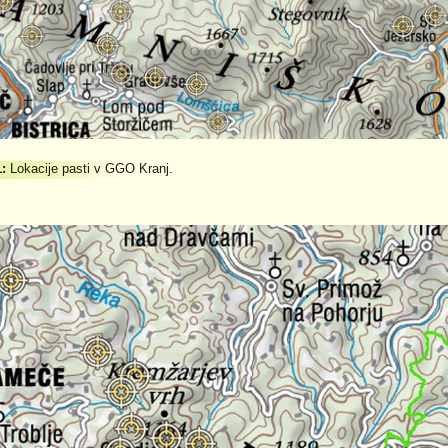
1:
Lokacije pasti v GGO Kranj.