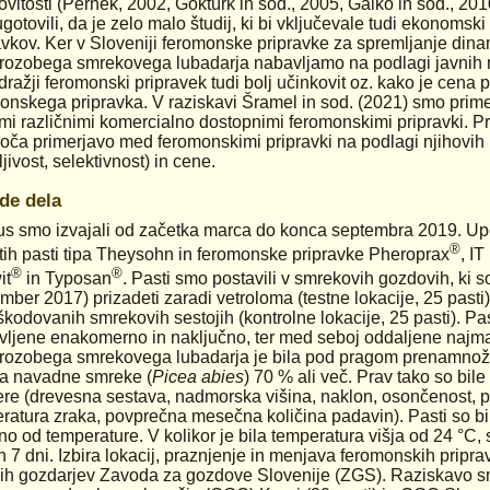
ovitosti (Pernek, 2002, Göktürk in sod., 2005, Galko in sod., 20
gotovili, da je zelo malo študij, ki bi vključevale tudi ekonomsk
avkov. Ker v Sloveniji feromonske pripravke za spremljanje din
ozobega smrekovega lubadarja nabavljamo na podlagi javnih nar
e dražji feromonski pripravek tudi bolj učinkovit oz. kako je cena
onskega pripravka. V raziskavi Šramel in sod. (2021) smo primer
imi različnimi komercialno dostopnimi feromonskimi pripravki. Pri
ča primerjavo med feromonskimi pripravki na podlagi njihovih la
jivost, selektivnost) in cene.
de dela
s smo izvajali od začetka marca do konca septembra 2019. Upo
®
tih pasti tipa Theysohn in feromonske pripravke Pheroprax
, I
®
®
it
in Typosan
. Pasti smo postavili v smrekovih gozdovih, ki so
mber 2017) prizadeti zaradi vetroloma (testne lokacije, 25 pasti)
kodovanih smrekovih sestojih (kontrolne lokacije, 25 pasti). Pas
vljene enakomerno in naključno, ter med seboj oddaljene najma
ozobega smrekovega lubadarja je bila pod pragom prenamnožitve
a navadne smreke (
Picea abies
) 70 % ali več. Prav tako so bil
re (drevesna sestava, nadmorska višina, naklon, osončenost,
ratura zraka, povprečna mesečna količina padavin). Pasti so bi
no od temperature. V kolikor je bila temperatura višja od 24 °C, 
h 7 dni. Izbira lokacij, praznjenje in menjava feromonskih priprav
nih gozdarjev Zavoda za gozdove Slovenije (ZGS). Raziskavo sm