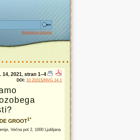
Napredno iskanje
 14, 2021, stran 1–4
DOI:
10.20315/NVG.14.1
ramo
rozobega
ti?
1*
n DE GROOT
ije, Večna pot 2, 1000 Ljubljana