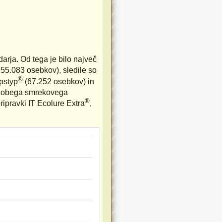
ja. Od tega je bilo največ
55.083 osebkov), sledile so
®
pstyp
(67.252 osebkov) in
rozobega smrekovega
®
ripravki IT Ecolure Extra
,