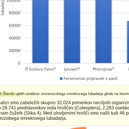
3:
Število ujetih osebkov osmerozobega smrekovega lubadarja glede na ferom
nalizi smo zabeležili skupno 32.024 primerkov neciljnih organizm
lo 29.741 predstavnikov reda hroščev (Coleoptera), 2.283 osebk
nam žuželk (Slika 4). Med ulovljenimi hrošči smo našli tudi 46 p
ozobega smrekovega lubadarja.