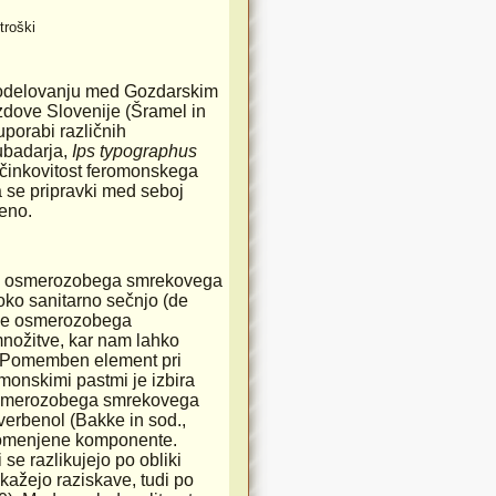
troški
 sodelovanju med Gozdarskim
zdove Slovenije (Šramel in
uporabi različnih
ubadarja,
Ips typographus
 učinkovitost feromonskega
 se pripravki med seboj
ceno.
tev osmerozobega smrekovega
soko sanitarno sečnjo (de
cije osmerozobega
nožitve, kar nam lahko
č. Pomemben element pri
onskimi pastmi je izbira
e osmerozobega smrekovega
verbenol (Bakke in sod.,
jo omenjene komponente.
e razlikujejo po obliki
 kažejo raziskave, tudi po