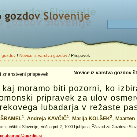
o gozdov
/
Novice iz varstva gozdov
/
Prispevek
Novice iz varstva gozdov št.
i znanstveni prispevek
 kaj moramo biti pozorni, ko izbi
romonski pripravek za ulov osme
rekovega lubadarja v režaste pas
1
1
2
a ŠRAMEL
, Andreja KAVČIČ
, Marija KOLŠEK
, Maarte
2
rski inštitut Slovenije, Večna pot 2, 1000 Ljubljana;
Zavod za Gozdove Sloven
ten.degroot@gozdis.si