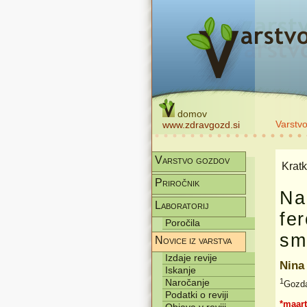
domov
Varstv
www.zdravgozd.si
Varstvo gozdov
Kratk
Priročnik
Na
Laboratorij
fe
Poročila
sm
Novice iz varstva
Izdaje revije
Nin
Iskanje
Naročanje
1
Gozda
Podatki o reviji
*maar