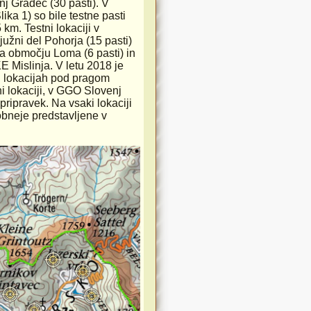
 Gradec (30 pasti). V
ka 1) so bile testne pasti
km. Testni lokaciji v
 južni del Pohorja (15 pasti)
 na območju Loma (6 pasti) in
E Mislinja. V letu 2018 je
h lokacijah pod pragom
i lokaciji, v GGO Slovenj
ripravek. Na vsaki lokaciji
obneje predstavljene v