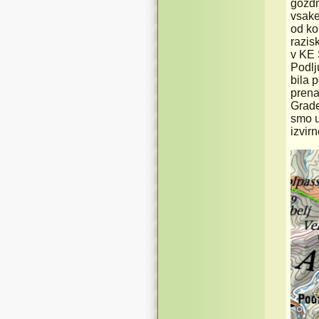
gozdn
vsake
od ko
razis
v KE 
Podlj
bila 
prena
Grade
smo u
izvir