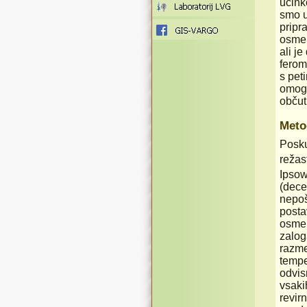
učink
smo u
pripr
osmer
ali j
ferom
s pet
omogo
občutl
Meto
Posku
režas
Ipsow
(dece
nepoš
posta
osmer
zalog
razme
tempe
odvis
vsaki
revir