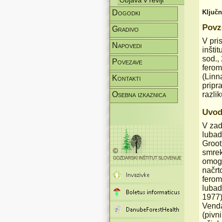
Objava v reviji
Ključ
Dogodki
Povz
Gradivo
V pri
Napovedi
inšti
sod.,
Povezave
ferom
(Linn
Kontakti
pripr
razli
Osebna izkaznica
Uvo
V zad
lubad
Groot
smrek
omogo
načrt
ferom
lubad
1977)
Venda
(pivn