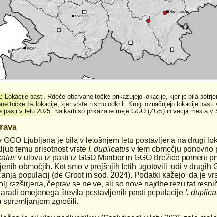
1:
Lokacije pasti. Rdeče obarvane točke prikazujejo lokacije, kjer je bila potrj
e točke pa lokacije, kjer vrste nismo odkrili. Krogi označujejo lokacije pasti 
je pasti v letu 2025. Na karti so prikazane meje GGO (ZGS) in večja mesta v S
rava
v GGO Ljubljana je bila v letošnjem letu postavljena na drugi lok
ljub temu prisotnost vrste
I. duplicatus
v tem območju ponovno po
catus
v ulovu iz pasti iz GGO Maribor in GGO Brežice pomeni prvi
enih območjih. Kot smo v prejšnjih letih ugotovili tudi v drugih 
anja populacij (de Groot in sod. 2024). Podatki kažejo, da je vr
olj razširjena, čeprav se ne ve, ali so nove najdbe rezultat resnič
aradi omejenega števila postavljenih pasti populacije
I. duplica
 spremljanjem zgrešili.