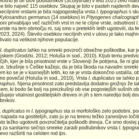
lošno je bil ulov podlubnikov (Scolytinae) v letu 2025 zelo mal
 je bilo največ 115 osebkov. Skupaj je bilo v pasteh najdenih devet
eciljnimi vrstami je bila najpogostejša vrsta
I. typographus
s sku
Xylosandrus germanus
(14 osebkov) in
Pityogenes chalcograp
ni privabljajo več različnih vrst in ne le ciljne vrste, odsotnost
I
 vrste na tem območju ni, saj smo v preteklih letih ugotovili, da 
2023, 2024). Število osebkov neciljnih vrst v ulovu je tako majh
livalo na velikost njihove populacije.
I. duplicatus
lahko na smreki povzroči obsežne poškodbe, kar j
ljskem (Grodzki, 2012; Holuša in sod., 2010). Kljub temu predvi
jih, kjer je bila prisotnost vrste v Sloveniji že potrjena, še ni g
e. Izkušnje s Češke kažejo, da je bila škoda na navadni smreki v
m ko se je v kasnejših letih, ko se je vrsta dokončno ustalila,
no povečal (Holuša in sod., 2010). Vrsta
I. duplicatus
se lahko p
raphus
. Njena prisotnost zato predstavlja dodatno grožnjo že 
jem, ki bodo še bolj na preizkušnji ob vse pogostejših sušnih o
šujejo vitalnost gostiteljskih dreves in jih s tem naredijo bolj 
bnikov.
I. duplicatus
in
I. typographus
sta si morfološko zelo podobni, po
 napada na gostiteljih, zato ju je na terenu težko zanesljivo ločit
to težko ugotoviti povzročitelja poškodb drevja. Če smo doslej pr
g za sanitarno sečnjo smreke zaradi podlubnikov vrsta
I. typogr
vo razširiti na celoten rod
Ips
.