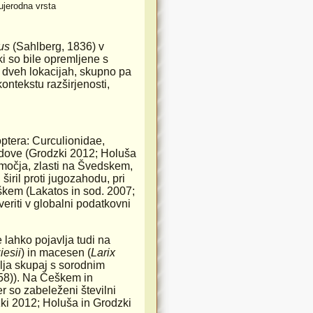
tujerodna vrsta
us
(Sahlberg, 1836) v
ki so bile opremljene s
 dveh lokacijah, skupno pa
ontekstu razširjenosti,
ptera: Curculionidae,
zdove (Grodzki 2012; Holuša
bmočja, zlasti na Švedskem,
širil proti jugozahodu, pri
škem (Lakatos in sod. 2007;
eriti v globalni podatkovni
e lahko pojavlja tudi na
esii
) in macesen (
Larix
lja skupaj s sorodnim
58)). Na Češkem in
 so zabeleženi številni
zki 2012; Holuša in Grodzki