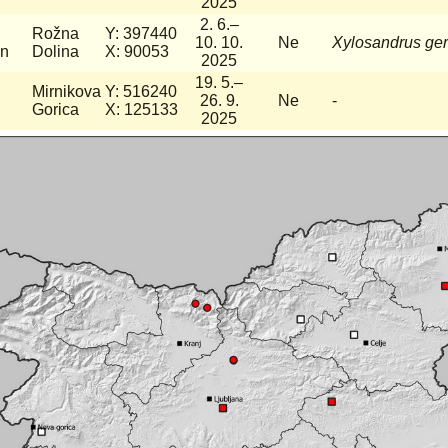
2025
2. 6.–
Rožna
Y: 397440
10. 10.
Ne
Xylosandrus ge
in
Dolina
X: 90053
2025
19. 5.–
Mirnikova
Y: 516240
26. 9.
Ne
-
Gorica
X: 125133
2025