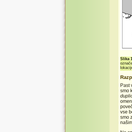
Slika 
označen
lokaci
Razp
Past 
smo k
dupli
omenj
poveč
vse b
smo z
našim