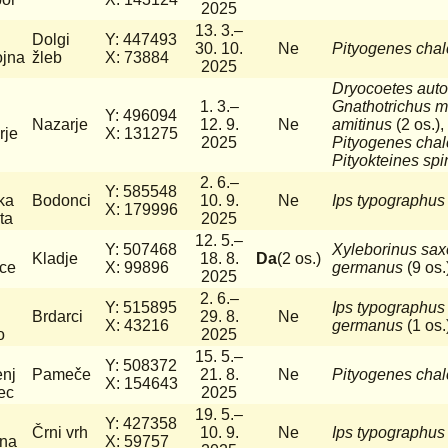
2025
13. 3.–
Dolgi
Y: 447493
30. 10.
Ne
Pityogenes chal
ojna
žleb
X: 73884
2025
Dryocoetes aut
1. 3.–
Gnathotrichus m
Y: 496094
Nazarje
12. 9.
Ne
amitinus
(2 os.),
rje
X: 131275
2025
Pityogenes cha
Pityokteines sp
2. 6.–
Y: 585548
ka
Bodonci
10. 9.
Ne
Ips typographus
X: 179996
ta
2025
12. 5.–
Y: 507468
Xyleborinus sax
Kladje
18. 8.
Da
(2 os.)
ice
X: 99896
germanus
(9 os.
2025
2. 6.–
Y: 515895
Ips typographu
Brdarci
29. 8.
Ne
X: 43216
germanus
(1 os.
o
2025
15. 5.–
Y: 508372
enj
Pameče
21. 8.
Ne
Pityogenes cha
X: 154643
ec
2025
19. 5.–
Y: 427358
Črni vrh
10. 9.
Ne
Ips typographus
na
X: 59757