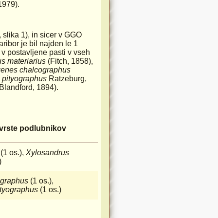
1979).
 slika 1), in sicer v GGO
bor je bil najden le 1
 v postavljene pasti v vseh
s materiarius
(Fitch, 1858),
genes chalcographus
 pityographus
Ratzeburg,
Blandford, 1894).
vrste podlubnikov
s
(1 os.),
Xylosandrus
)
ographus
(1 os.),
ityographus
(1 os.)