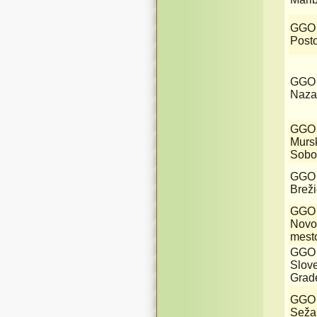
GGO
Post
GGO
Naza
GGO
Murs
Sobo
GGO
Brež
GGO
Novo
mest
GGO
Slov
Grad
GGO
Seža