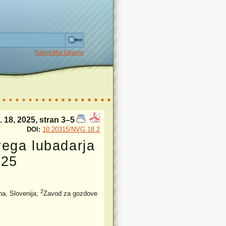
Napredno iskanje
 18, 2025, stran 3–5
DOI:
10.20315/NVG.18.2
ega lubadarja
025
2
na, Slovenija;
Zavod za gozdove