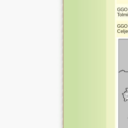
GGO
Tolm
GGO
Celje