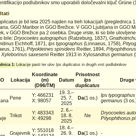
entifikacijo podlubnikov smo uporabili določevalni ključ Grüne (
tati
uplicatus
je bil leta 2025 najden na treh lokacijah (preglednica 1,
jana, GGO Maribor in GGO Brežice. V GGO Ljubljana in GGO Mari
k, v GGO Brežice pa 2 osebka. Druge vrste, ki so bile ulovljene
o bile:
Dryocoetes autographus
(Ratzeburg, 1837),
Gnathotrichu
mitinus
Eichhoff, 1871,
Ips typographus
(Linnaeus, 1758),
Pityo
aeus, 1761),
Pityokteines spinidens
Reitter, 1894,
Pityophthorus
,
Xyleborinus saxesenii
Reitter 1913 in Xyl
osandrus germanus
(
dnica 1:
Lokacije pasti ter ulov
Ips duplicatus
in drugih vrst podlubnikov
Koordinate
Prisotnost
GO
Lokacija
(m)
Datum
Ips
Druge 
(D96/TM)
duplicatus
19. 3.–
Y: 466231
Ips typographu
Pene
25. 7.
Da
(1 os.)
jana
X: 98057
germanus
(3 os.
2025
2. 6.–
Y: 483343
Dryocoetes aut
Trikot
18. 8.
Ne
vje
X: 49298
Pityophthorus p
2025
18. 4.–
Y: 551018
Grajevnik
26. 9.
Da
(1 os.)
-
bor
X: 143124