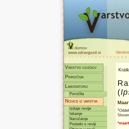
domov
Varstv
www.zdravgozd.si
Varstvo gozdov
Kratk
Priročnik
Ra
Laboratorij
(
Ip
Poročila
Novice iz varstva
Maar
Izdaje revije
1
Oddel
Iskanje
Sloven
Naročanje
*maar
Podatki o reviji