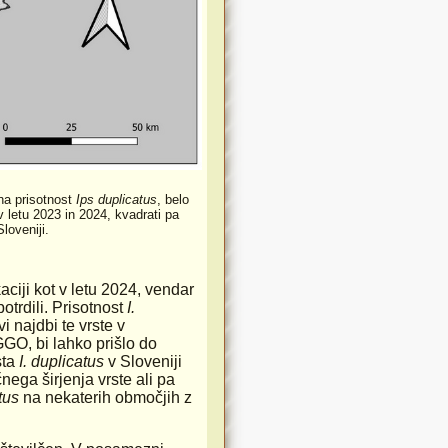
ena prisotnost
Ips duplicatus
, belo
v letu 2023 in 2024, kvadrati pa
loveniji.
aciji kot v letu 2024, vendar
trdili. Prisotnost
I.
 najdbi te vrste v
GGO, bi lahko prišlo do
sta
I. duplicatus
v Sloveniji
nega širjenja vrste ali pa
tus
na nekaterih območjih z