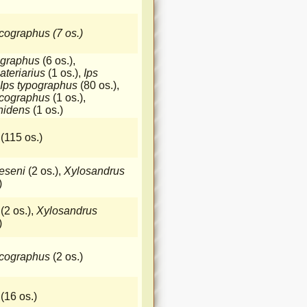
cographus (7 os.)
ographus
(6 os.),
ateriarius
(1 os.),
Ips
Ips typographus
(80 os.),
lcographus
(1 os.),
inidens
(1 os.)
(115 os.)
eseni
(2 os.),
Xylosandrus
)
s
(2 os.),
Xylosandrus
)
lcographus
(2 os.)
(16 os.)