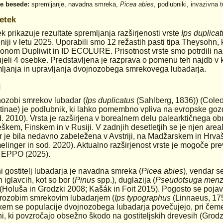
ne besede:
spremljanje, navadna smreka,
Picea abies
, podlubniki, invazivna 
etek
k prikazuje rezultate spremljanja razširjenosti vrste
Ips duplicat
niji v letu 2025. Uporabili smo 12 režastih pasti tipa Theysohn, 
onom Dupliwit in ID ECOLURE. Prisotnost vrste smo potrdili na
jeli 4 osebke. Predstavljena je razprava o pomenu teh najdb v k
ljanja in upravljanja dvojnozobega smrekovega lubadarja.
d
ozobi smrekov lubadar (
Ips duplicatus
(Sahlberg, 1836)) (Coleo
tinae) je podlubnik, ki lahko pomembno vpliva na evropske go
d. 2010). Vrsta je razširjena v borealnem delu palearktičnega o
škem, Finskem in v Rusiji. V zadnjih desetletjih se je njen areal 
 je bila nedavno zabeležena v Avstriji, na Madžarskem in Hrva
linger in sod. 2020). Aktualno razširjenost vrste je mogoče prev
i EPPO (2025).
i gostitelj lubadarja je navadna smreka (
Picea abies
), vendar s
 iglavcih, kot so bor (
Pinus
spp.), duglazija (
Pseudotsuga menzi
 (Holuša in Grodzki 2008; Kašák in Foit 2015). Pogosto se pojav
ozobim smrekovim lubadarjem (
Ips typographus
(Linnaeus, 17
kem se populacije dvojnozobega lubadarja povečujejo, pri čemer
hi, ki povzročajo obsežno škodo na gostiteljskih drevesih (Grod