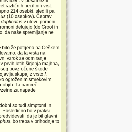
oštevilčen. V posamezni
 različnih neciljnih vrst.
pno 214 osebki, sledili pa
hus
(10 osebkov). Čeprav
. duplicatus
v ulovu pomeni,
feromoni delujejo (de Groot in
no, da naše spremljanje ne
e bilo že potrjeno na Češkem
devamo, da ta vrsta na
lavni vzrok za odmiranje
 prvih letih širjenja majhna,
 obseg povzročene škode
ojavlja skupaj z vrsto
I.
tako ogroženim smrekovim
bdobjih. Ta namreč
dovzetne za napade
dobni so tudi simptomi in
i. Posledično bo v praksi
edvidevali, da je bil glavni
aphus
, bo treba v prihodnje to