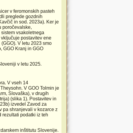
 sicer v feromonskih pasteh
edli preglede gozdnih
Kavčič in sod. 2023a). Ker je
u poročevalske,
 sistem vsakoletnega
 vključuje postavitev ene
 (GGO). V letu 2023 smo
o, GGO Kranj in GGO
loveniji v letu 2025.
bra. V vseh 14
a Theysohn. V GOO Tolmin je
m, Slovaška), v drugih
ja) (slika 1). Postavitev in
2023b) izvedel Zavod za
v pa shranjevali v kozarce z
ezultati podatki iz teh
zdarskem inštitutu Slovenije.