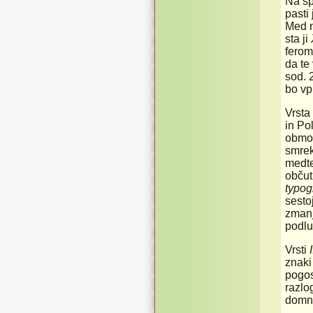
Na sp
pasti
Med n
sta ji
feromo
da te
sod. 
bo vp
Vrsta
in Po
območ
smrek
medte
občut
typog
sesto
zmanj
podlu
Vrsti
znaki
pogos
razlo
domne