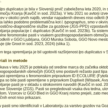
.
Ips duplicatus
je bila v Sloveniji prvič zabeležena leta 2020, in
močju Kranja (Kavčič in sod. 2023a). V letu 2021 so avtorji izv
jev v okolici prvih najdb, vendar napadenih dreves niso odkrili (
sta lahko podobno problematična kot
I. typographus
, smo v okvir
ostično-diagnostične službe za gozdove (JGS-PPD) vzpostavili
ljanja populacije
I. duplicatus
(Kavčič in sod. 2023b). Ta sistem
olne feromonske pasti v vsakem gozdnogospodarskem območju
 odkrili v GGO Ljubljana, GGO Murska Sobota, GGO Novo mest
je (de Groot in sod. 2023, 2024) (slika 1).
 tega spremljanja je bil ugotoviti razširjenost
Ips duplicatus
v S
riali in metode
kava v letu 2025 je potekala od sredine marca do začetka okto
ogospodarskih območjih (GGO) smo postavili režasto past tip
past opremljena s feromonskim pripravkom ID ECOLURE (Fytofar
a so bile pasti opremljene s pripravkom Dupliwit (Witasek, Avstri
ljanje pasti je v skladu s strokovnimi navodili (Kavčič in sod. 
ve Slovenije (ZGS). Pasti so pregledovali vsaka dva tedna, ulo
lom. Vzorcev iz GGO Bled in GGO Kranj nismo prejeli, zato med r
nih enot niso prikazani.
v pasti smo identificirali v Laboratoriju za varstvo gozdov na Go