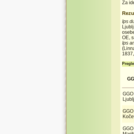
Za id
Rezul
Ips d
Ljubl
osebe
OE, s
Ips a
(Linn
1837
Pregle
G
GGO
Ljubl
GGO
Koče
GGO
Mari