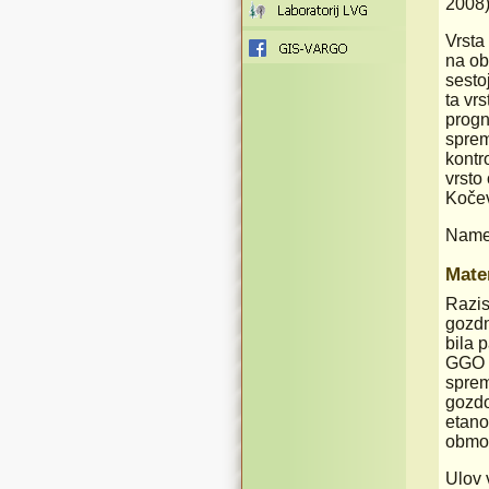
2008)
Vrsta
na ob
sesto
ta vr
progn
sprem
kontr
vrsto
Kočev
Namen
Mate
Razis
gozdn
bila 
GGO p
sprem
gozdo
etano
območ
Ulov 