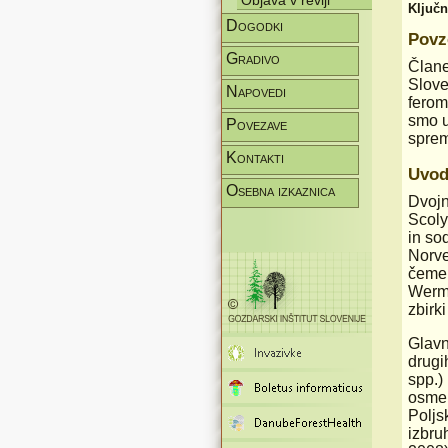
Objava v reviji
Ključ
Dogodki
Povz
Gradivo
Člane
Slove
Napovedi
ferom
smo u
Povezave
sprem
Kontakti
Uvo
Osebna izkaznica
Dvojn
Scoly
in so
Norve
čemer
Werme
zbirk
Glavn
drugih
spp.)
osmer
Poljs
izbru