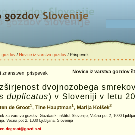
o gozdov
/
Novice iz varstva gozdov
/
Prispevek
Novice iz varstva gozdov št.
i znanstveni prispevek
zširjenost dvojnozobega smrekov
s duplicatus
) v Sloveniji v letu 2
1
1
2
ten de Groot
, Tine Hauptman
, Marija Kolšek
ek za varstvo gozdov, Gozdarski inštitut Slovenije, Večna pot 2, 1000 Ljublja
ija, Večna pot 2, 1000 Ljubljana, Slovenija
ten.degroot@gozdis.si