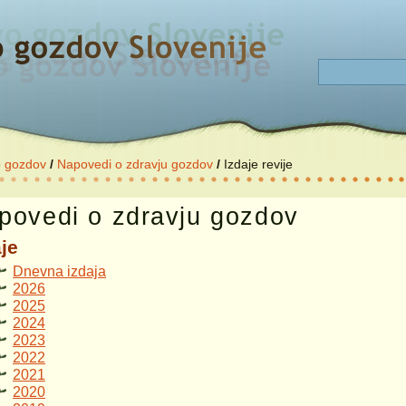
o gozdov
/
Napovedi o zdravju gozdov
/
Izdaje revije
povedi o zdravju gozdov
je
Dnevna izdaja
2026
2025
2024
2023
2022
2021
2020