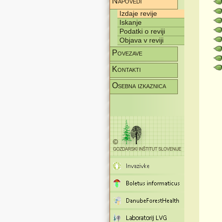
Napovedi
Izdaje revije
Iskanje
Podatki o reviji
Objava v reviji
Povezave
Kontakti
Osebna izkaznica