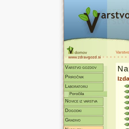
Varstv
domov
www.zdravgozd.si
Na
Varstvo gozdov
Priročnik
Izda
Laboratorij
Poročila
Novice iz varstva
Dogodki
Gradivo