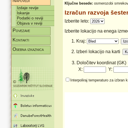
Napovedi
Ključne besede:
osmerozobi smrekov 
Izdaje revije
Izračun razvoja šest
Iskanje
Podatki o reviji
Izberite leto:
Objava v reviji
Povezave
Izberite lokacijo na enega izme
Kontakti
1. Kraj:
Osebna izkaznica
2. Izberi lokacijo na karti
3. Določitev koordinat (GK)
X:
Y:
Interpoliraj temperaturo za izbran 