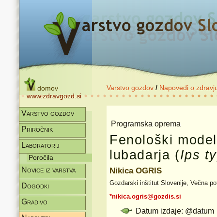
Varstvo gozdov
/
Napovedi o zdravj
domov
www.zdravgozd.si
Varstvo gozdov
Programska oprema
Priročnik
Fenološki mode
Laboratorij
lubadarja (
Ips t
Poročila
Novice iz varstva
Nikica OGRIS
Gozdarski inštitut Slovenije, Večna po
Dogodki
*nikica.ogris@gozdis.si
Gradivo
Datum izdaje: @datum