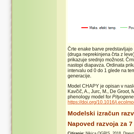
Črte enake barve predstavljajo 
(druga neprekinjena črta z leve
prikazuje srednjo možnost. Črni 
nastopi diapavza. Ordinata prik
intervalu od 0 do 1 glede na te
generacije.
Model CHAPY je opisan v nasledn
Kavčič, A., Jurc, M., De Groot, M
phenology model for
Pityogene
https://doi.org/10.1016/j.ecol
Modelski izračun razv
Napoved razvoja za 7 
Citiranje:
Nikica OGRIS. 2018. Dnevn